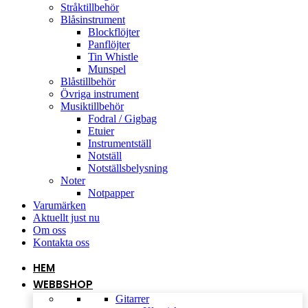
Stråktillbehör
Blåsinstrument
Blockflöjter
Panflöjter
Tin Whistle
Munspel
Blåstillbehör
Övriga instrument
Musiktillbehör
Fodral / Gigbag
Etuier
Instrumentställ
Notställ
Notställsbelysning
Noter
Notpapper
Varumärken
Aktuellt just nu
Om oss
Kontakta oss
HEM
WEBBSHOP
Gitarrer