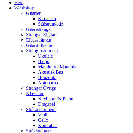
Hem
Webbshop
Gitarrer
Klassiska
Stålsträngade
Gitarrsträngar
Strängar Elgitarr
Elbassträngar
Gitarrtillbehör
Stränginstrument
Ukulele
Banjo
Mandolin / Mandola
Akustisk Bas
Bouzouki
Autoharpa
Strängar Övriga
Klaviatur
Keyboard & Piano
Dragspel
Stråkinstrument
Violin
Cello
Kontrabas
Stråksträngar