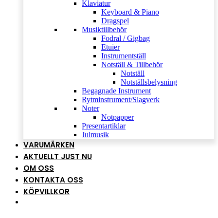
Klaviatur
Keyboard & Piano
Dragspel
Musiktillbehör
Fodral / Gigbag
Etuier
Instrumentställ
Notställ & Tillbehör
Notställ
Notställsbelysning
Begagnade Instrument
Rytminstrument/Slagverk
Noter
Notpapper
Presentartiklar
Julmusik
VARUMÄRKEN
AKTUELLT JUST NU
OM OSS
KONTAKTA OSS
KÖPVILLKOR