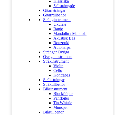
Klassiska
Stålsträngade
Gitarrsträngar
Gitarrtillbehör
Stränginstrument
Ukulele
Banjo
Mandolin / Mandola
Akustisk Bas
Bouzouki
Autoharpa
Strängar Övriga
Övriga instrument
Stråkinstrument
Violin
Cello
Kontrabas
Stråksträngar
Stråktillbehör
Blåsinstrument
Blockflöjter
Panflöjter
Tin Whistle
Munspel
Blåstillbehör