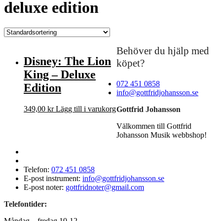
deluxe edition
Behöver du hjälp med
Disney: The Lion
köpet?
King – Deluxe
072 451 0858
Edition
info@gottfridjohansson.se
349,00
kr
Lägg till i varukorg
Gottfrid Johansson
Välkommen till Gottfrid
Johansson Musik webbshop!
Telefon:
072 451 0858
E-post instrument:
info@gottfridjohansson.se
E-post noter:
gottfridnoter@gmail.com
Telefontider:
Måndag – fredag 10-12