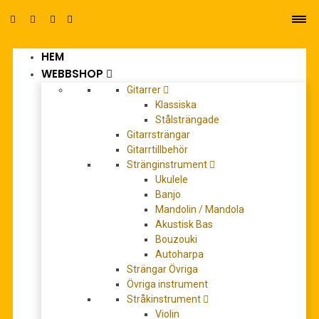
HEM
0
WEBBSHOP
Gitarrer
Klassiska
Stålsträngade
Gitarrsträngar
Gitarrtillbehör
Stränginstrument
del 8
Ukulele
Banjo
Mandolin / Mandola
Akustisk Bas
Bouzouki
Autoharpa
Strängar Övriga
Övriga instrument
Stråkinstrument
Violin