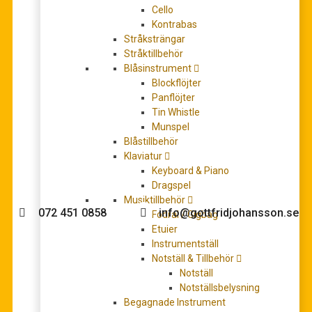
Cello
Kontrabas
Stråksträngar
Stråktillbehör
Grieg, Edvard: Lyrische Stücke/Lyric Pieces, Heft VIII
Blåsinstrument
Op.65
Blockflöjter
248,00
kr
Panflöjter
LÄGG TILL I VARUKORG
Tin Whistle
Munspel
Blåstillbehör
Klaviatur
Keyboard & Piano
Behöver du hjälp med köpet?
Dragspel
Musiktillbehör
072 451 0858
info@gottfridjohansson.se
Fodral / Gigbag
Etuier
Instrumentställ
Notställ & Tillbehör
Gottfrid Johansson
Telefontider:
Notställ
Notställsbelysning
Välkommen till Gottfrid
Måndag – fredag 10-12
Begagnade Instrument
Johansson Musik webbshop!