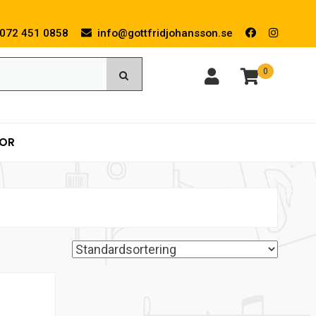
072 451 0858
info@gottfridjohansson.se
0
KOR