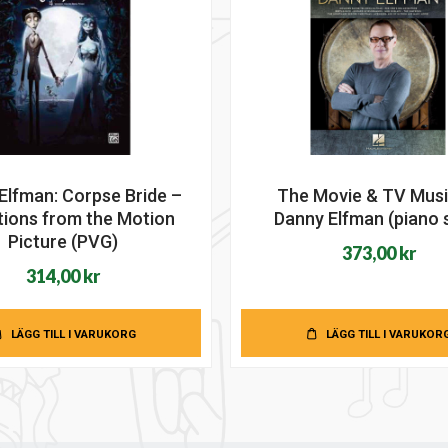
Elfman: Corpse Bride –
The Movie & TV Musi
tions from the Motion
Danny Elfman (piano 
Picture (PVG)
373,00
kr
314,00
kr
LÄGG TILL I VARUKORG
LÄGG TILL I VARUKOR