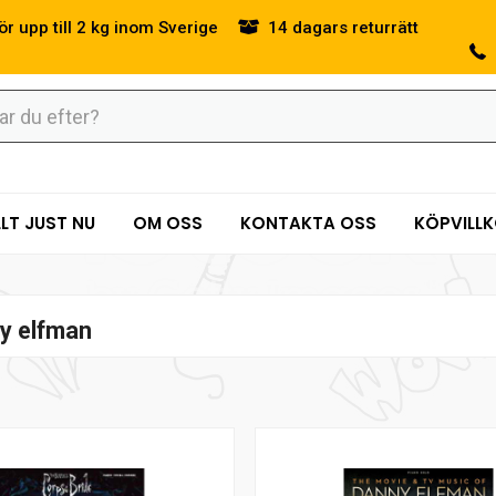
ör upp till 2 kg inom Sverige
14 dagars returrätt
LT JUST NU
OM OSS
KONTAKTA OSS
KÖPVILL
y elfman