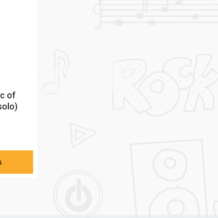
c of
solo)
G