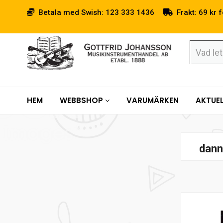
Betala med Swish: 123 333 1436
Frakt: 69 kr f
HEM
WEBBSHOP
VARUMÄRKEN
AKTUEL
dann