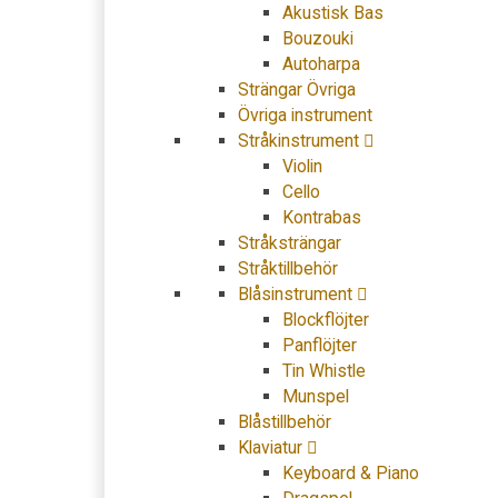
Akustisk Bas
Bouzouki
Autoharpa
Strängar Övriga
Övriga instrument
Stråkinstrument
Violin
Cello
Kontrabas
Stråksträngar
Stråktillbehör
Blåsinstrument
Blockflöjter
Panflöjter
Tin Whistle
Munspel
Blåstillbehör
Klaviatur
Keyboard & Piano