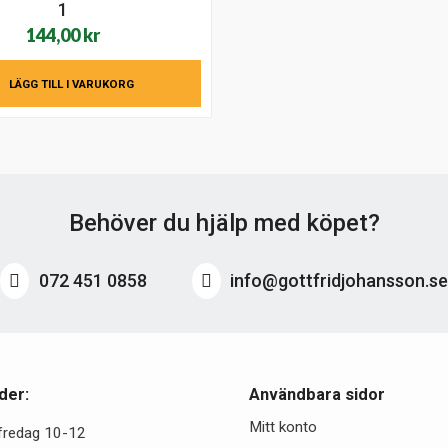
1
144,00
kr
LÄGG TILL I VARUKORG
Behöver du hjälp med köpet?
072 451 0858
info@gottfridjohansson.s
der:
Användbara sidor
Mitt konto
fredag 10-12