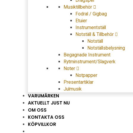
Dragspel
Musiktillbehör
Fodral / Gigbag
Etuier
Instrumentställ
Notställ & Tillbehör
Notställ
Notställsbelysning
Begagnade Instrument
Rytminstrument/Slagverk
Noter
Notpapper
Presentartiklar
Julmusik
VARUMÄRKEN
AKTUELLT JUST NU
OM OSS
KONTAKTA OSS
KÖPVILLKOR