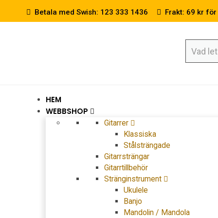
Betala med Swish: 123 333 1436
Frakt: 69 kr för
HEM
WEBBSHOP
Gitarrer
Klassiska
Stålsträngade
Gitarrsträngar
Gitarrtillbehör
Stränginstrument
Ukulele
Banjo
Mandolin / Mandola