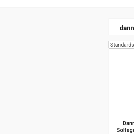
dann
Dann
Solfèg