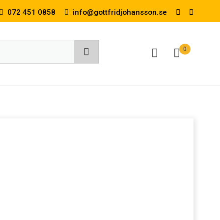
072 451 0858
info@gottfridjohansson.se
0