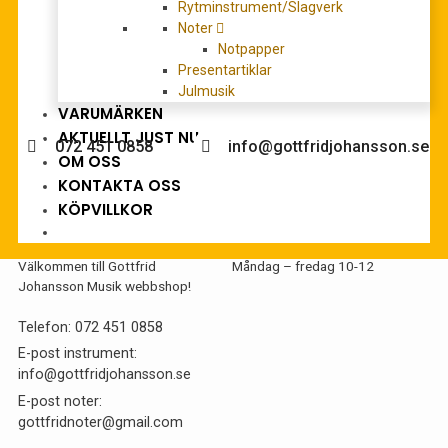
Rytminstrument/Slagverk
Noter
Notpapper
Presentartiklar
Julmusik
Behöver du hjälp med köpet?
VARUMÄRKEN
AKTUELLT JUST NU
072 451 0858
info@gottfridjohansson.se
OM OSS
KONTAKTA OSS
KÖPVILLKOR
Gottfrid Johansson
Telefontider:
Välkommen till Gottfrid
Måndag – fredag 10-12
Johansson Musik webbshop!
Telefon:
072 451 0858
E-post instrument:
info@gottfridjohansson.se
E-post noter:
gottfridnoter@gmail.com