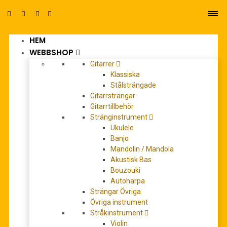
HEM
0
WEBBSHOP
Gitarrer
Klassiska
Stålsträngade
Gitarrsträngar
Gitarrtillbehör
Stränginstrument
dan moi
Ukulele
Banjo
Mandolin / Mandola
Akustisk Bas
Bouzouki
Autoharpa
Strängar Övriga
Övriga instrument
Stråkinstrument
Violin