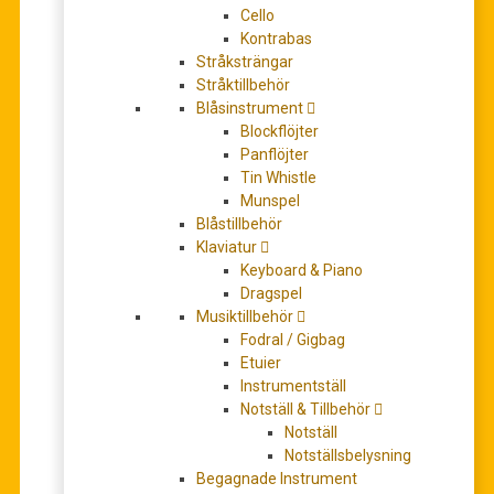
Cello
Kontrabas
Stråksträngar
Stråktillbehör
Djembé Goatskin Mahogany 40CM
Blåsinstrument
620,00
kr
Blockflöjter
LÄGG TILL I VARUKORG
Panflöjter
Tin Whistle
Munspel
Blåstillbehör
Klaviatur
Keyboard & Piano
Dragspel
Musiktillbehör
Fodral / Gigbag
Etuier
Instrumentställ
Notställ & Tillbehör
Djembé Goatskin Mahogany 50CM
Notställ
Notställsbelysning
875,00
kr
Begagnade Instrument
LÄS MER