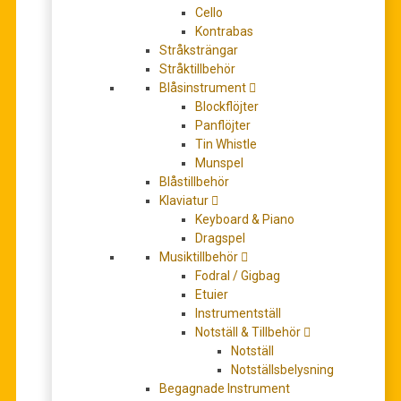
Cello
Kontrabas
Stråksträngar
Stråktillbehör
Åkervinda: Klappa mitt hjärta
Blåsinstrument
74,00
kr
Blockflöjter
LÄGG TILL I VARUKORG
Panflöjter
Tin Whistle
Munspel
Blåstillbehör
Klaviatur
Keyboard & Piano
Dragspel
Musiktillbehör
Fodral / Gigbag
Etuier
Instrumentställ
Notställ & Tillbehör
Alfvén, Hugo: Sju sånger i arrangemang för damkör
Notställ
Notställsbelysning
74,00
kr
Begagnade Instrument
LÄGG TILL I VARUKORG