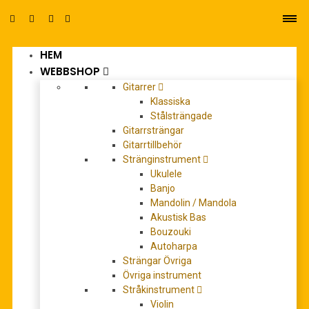
HEM
0
WEBBSHOP
Gitarrer
Klassiska
Stålsträngade
Gitarrsträngar
Gitarrtillbehör
Stränginstrument
damkör
Ukulele
Banjo
Mandolin / Mandola
Akustisk Bas
Bouzouki
Autoharpa
Strängar Övriga
Övriga instrument
Stråkinstrument
Violin