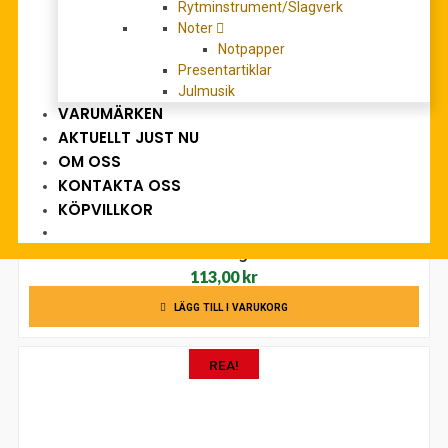
Rytminstrument/Slagverk
Noter
Notpapper
Presentartiklar
Julmusik
VARUMÄRKEN
AKTUELLT JUST NU
OM OSS
KONTAKTA OSS
KÖPVILLKOR
Let’s Do It – Åtta swinglåtar för damkör
113,00
kr
LÄGG TILL I VARUKORG
REA!