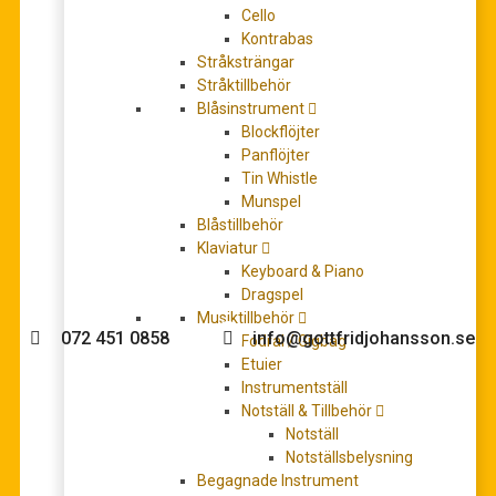
Cello
Kontrabas
Stråksträngar
Stråktillbehör
Peterson-Berger, Wilhelm: Ur en kärlekssaga – Sju
Blåsinstrument
sånger för en röst med piano Häfte 1
Blockflöjter
114,00
kr
Panflöjter
LÄGG TILL I VARUKORG
Tin Whistle
Munspel
Blåstillbehör
Klaviatur
Keyboard & Piano
Behöver du hjälp med köpet?
Dragspel
Musiktillbehör
072 451 0858
info@gottfridjohansson.se
Fodral / Gigbag
Etuier
Instrumentställ
Notställ & Tillbehör
Gottfrid Johansson
Telefontider:
Notställ
Notställsbelysning
Välkommen till Gottfrid
Måndag – fredag 10-12
Begagnade Instrument
Johansson Musik webbshop!