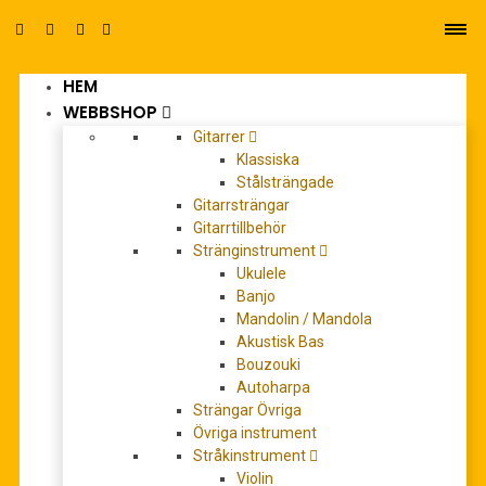
HEM
0
WEBBSHOP
Gitarrer
Klassiska
Stålsträngade
Gitarrsträngar
Gitarrtillbehör
Stränginstrument
Dagen flyr
Ukulele
Banjo
Mandolin / Mandola
Akustisk Bas
Bouzouki
Autoharpa
Strängar Övriga
Övriga instrument
Stråkinstrument
Violin