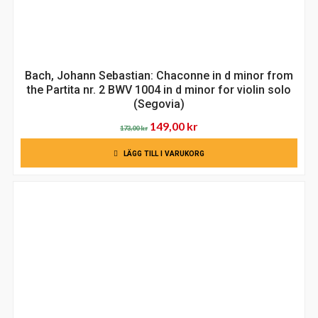
Bach, Johann Sebastian: Chaconne in d minor from
the Partita nr. 2 BWV 1004 in d minor for violin solo
(Segovia)
Det
Det
149,00
kr
173,00
kr
ursprungliga
nuvarande
LÄGG TILL I VARUKORG
priset
priset
var:
är:
173,00 kr.
149,00 kr.