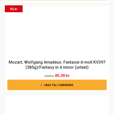
REA!
Mozart, Wolfgang Amadeus: Fantasie d-moll KV397
(385g)/Fantasy in d minor (urtext)
Det
Det
85,00
kr
127,00
kr
ursprungliga
nuvarande
LÄGG TILL I VARUKORG
priset
priset
var:
är:
127,00 kr.
85,00 kr.