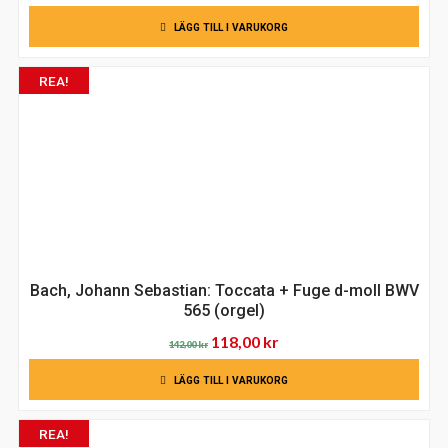
LÄGG TILL I VARUKORG
REA!
Bach, Johann Sebastian: Toccata + Fuge d-moll BWV
565 (orgel)
Det
Det
118,00
kr
142,00
kr
ursprungliga
nuvarande
LÄGG TILL I VARUKORG
priset
priset
var:
är:
REA!
142,00 kr.
118,00 kr.