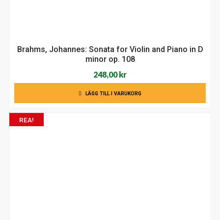
Brahms, Johannes: Sonata for Violin and Piano in D
minor op. 108
248,00
kr
LÄGG TILL I VARUKORG
REA!