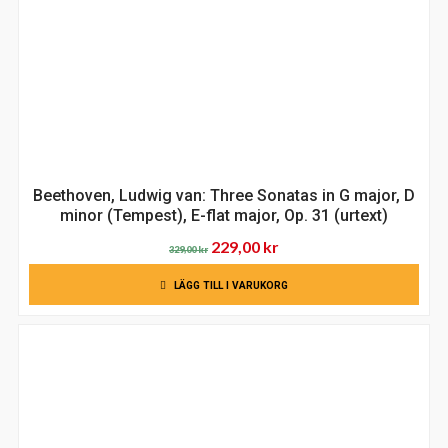
Beethoven, Ludwig van: Three Sonatas in G major, D
minor (Tempest), E-flat major, Op. 31 (urtext)
Det
Det
229,00
kr
329,00
kr
ursprungliga
nuvarande
LÄGG TILL I VARUKORG
priset
priset
var:
är:
329,00 kr.
229,00 kr.