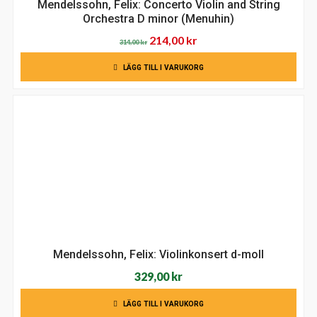
Mendelssohn, Felix: Concerto Violin and String
Orchestra D minor (Menuhin)
Det
Det
214,00
kr
314,00
kr
ursprungliga
nuvarande
LÄGG TILL I VARUKORG
priset
priset
var:
är:
314,00 kr.
214,00 kr.
Mendelssohn, Felix: Violinkonsert d-moll
329,00
kr
LÄGG TILL I VARUKORG