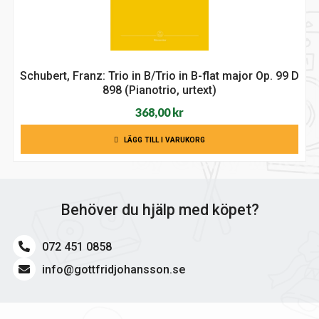
Schubert, Franz: Trio in B/Trio in B-flat major Op. 99 D
898 (Pianotrio, urtext)
368,00
kr
LÄGG TILL I VARUKORG
Behöver du hjälp med köpet?
072 451 0858
info@gottfridjohansson.se