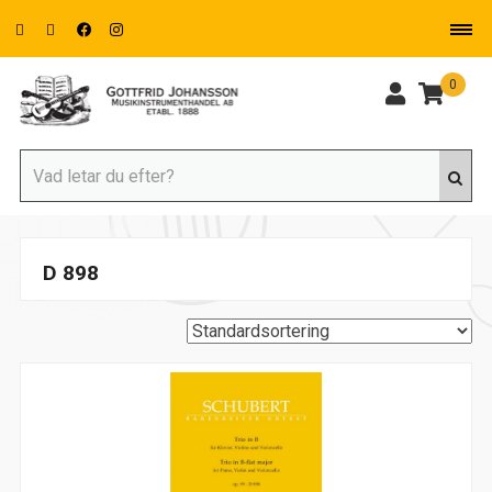
0
D 898