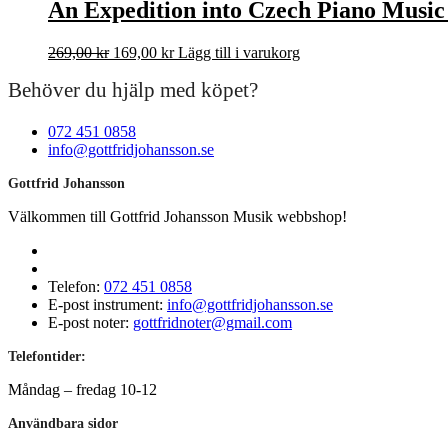
An Expedition into Czech Piano Music A
Det
Det
269,00
kr
169,00
kr
Lägg till i varukorg
ursprungliga
nuvarande
Behöver du hjälp med köpet?
priset
priset
var:
är:
269,00 kr.
169,00 kr.
072 451 0858
info@gottfridjohansson.se
Gottfrid Johansson
Välkommen till Gottfrid Johansson Musik webbshop!
Telefon:
072 451 0858
E-post instrument:
info@gottfridjohansson.se
E-post noter:
gottfridnoter@gmail.com
Telefontider:
Måndag – fredag 10-12
Användbara sidor