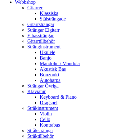
Webbshop
Gitarrer
Klassiska
Stålsträngade
Gitarrsträngar
Strängar Elgitarr
Elbassträngar
Gitarrtillbehör
Stränginstrument
Ukulele
Banjo
Mandolin / Mandola
Akustisk Bas
Bouzouki
Autoharpa
Strängar Övriga
Klaviatur
Keyboard & Piano
Dragspel
Stråkinstrument
Violin
Cello
Kontrabas
Stråksträngar
Stråktillbehör