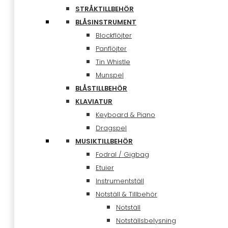
STRÅKTILLBEHÖR
BLÅSINSTRUMENT
Blockflöjter
Panflöjter
Tin Whistle
Munspel
BLÅSTILLBEHÖR
KLAVIATUR
Keyboard & Piano
Dragspel
MUSIKTILLBEHÖR
Fodral / Gigbag
Etuier
Instrumentställ
Notställ & Tillbehör
Notställ
Notställsbelysning