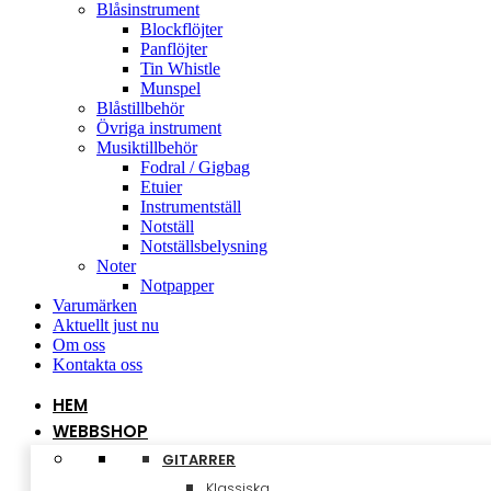
Blåsinstrument
Blockflöjter
Panflöjter
Tin Whistle
Munspel
Blåstillbehör
Övriga instrument
Musiktillbehör
Fodral / Gigbag
Etuier
Instrumentställ
Notställ
Notställsbelysning
Noter
Notpapper
Varumärken
Aktuellt just nu
Om oss
Kontakta oss
HEM
WEBBSHOP
GITARRER
Klassiska