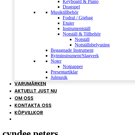
Keyboard & Piano
Dragspel
Musiktillbehör
Fodral / Gigbag
Etuier
Instrumentställ
Notställ & Tillbehör
Notställ
Notställsbelysning
Begagnade Instrument
Rytminstrument/Slagverk
Noter
Notpapper
Presentartiklar
Julmusik
VARUMÄRKEN
AKTUELLT JUST NU
OM OSS
KONTAKTA OSS
KÖPVILLKOR
cyndee peters