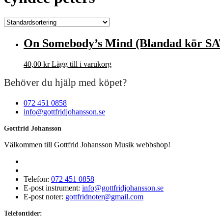
On Somebody’s Mind (Blandad kör S
40,00
kr
Lägg till i varukorg
Behöver du hjälp med köpet?
072 451 0858
info@gottfridjohansson.se
Gottfrid Johansson
Välkommen till Gottfrid Johansson Musik webbshop!
Telefon:
072 451 0858
E-post instrument:
info@gottfridjohansson.se
E-post noter:
gottfridnoter@gmail.com
Telefontider: