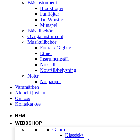
Blåsinstrument
Blockflöjter
Panflöjter
Tin Whistle
Munspel
Blåstillbehör
Övriga instrument
Musiktillbehör
Fodral / Gigbag
Etuier
Instrumentställ
Notställ
Notställsbelysning
Noter
Notpapper
Varumärken
Aktuellt just nu
Om oss
Kontakta oss
HEM
WEBBSHOP
Gitarrer
Klassiska