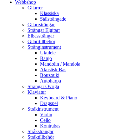
Webbshop
Gitarrer
Klassiska
Stålsträngade
Gitarrsträngar
Strängar Elgitarr
Elbassträngar
Gitarrtillbehör
Stränginstrument
Ukulele
Banjo
Mandolin / Mandola
Akustisk Bas
Bouzouki
Autoharpa
Strängar Övriga
Klaviatur
Keyboard & Piano
Dragspel
Stråkinstrument
Violin
Cello
Kontrabas
Stråksträngar
Stråktillbehör