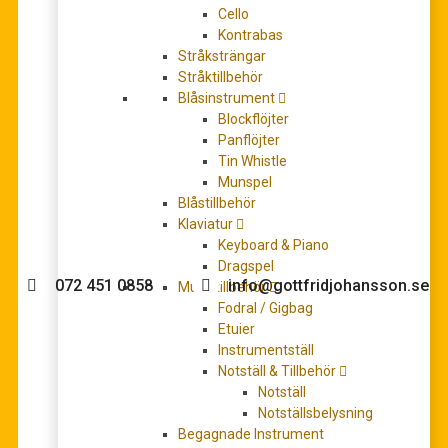
Cello
Kontrabas
Stråksträngar
Stråktillbehör
ACME Cuckoo Birdcall
Blåsinstrument
352,00
kr
Blockflöjter
LÄGG TILL I VARUKORG
Panflöjter
Tin Whistle
Munspel
Blåstillbehör
Klaviatur
Behöver du hjälp med köpet?
Keyboard & Piano
Dragspel
072 451 0858
info@gottfridjohansson.se
Musiktillbehör
Fodral / Gigbag
Etuier
Instrumentställ
Gottfrid Johansson
Telefontider:
Notställ & Tillbehör
Notställ
Välkommen till Gottfrid
Måndag – fredag 10-12
Notställsbelysning
Johansson Musik webbshop!
Begagnade Instrument