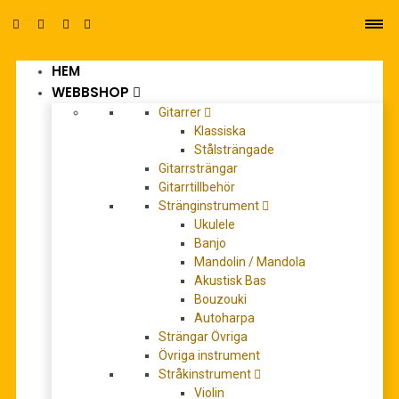
HEM
0
WEBBSHOP
Gitarrer
Klassiska
Stålsträngade
Gitarrsträngar
Gitarrtillbehör
Stränginstrument
cuckoo
Ukulele
Banjo
Mandolin / Mandola
Akustisk Bas
Bouzouki
Autoharpa
Strängar Övriga
Övriga instrument
Stråkinstrument
Violin