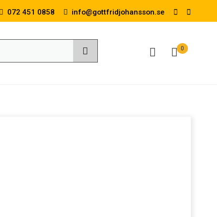
072 451 0858
info@gottfridjohansson.se
0