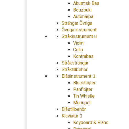
Akustisk Bas
Bouzouki
Autoharpa
Strängar Övriga
Övriga instrument
Stråkinstrument
Violin
Cello
Kontrabas
Stråksträngar
Stråktillbehör
Blåsinstrument
Blockflöjter
Panflöjter
Tin Whistle
Munspel
Blåstillbehör
Klaviatur
Keyboard & Piano