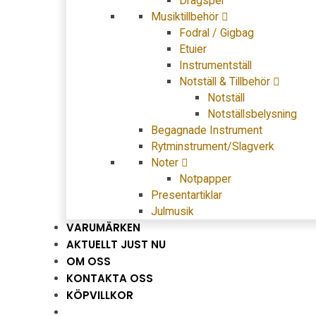
Dragspel
Musiktillbehör
Fodral / Gigbag
Etuier
Instrumentställ
Notställ & Tillbehör
Notställ
Notställsbelysning
Begagnade Instrument
Rytminstrument/Slagverk
Noter
Notpapper
Presentartiklar
Julmusik
VARUMÄRKEN
AKTUELLT JUST NU
OM OSS
KONTAKTA OSS
KÖPVILLKOR