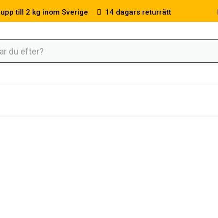
 upp till 2 kg inom Sverige
14 dagars returrätt