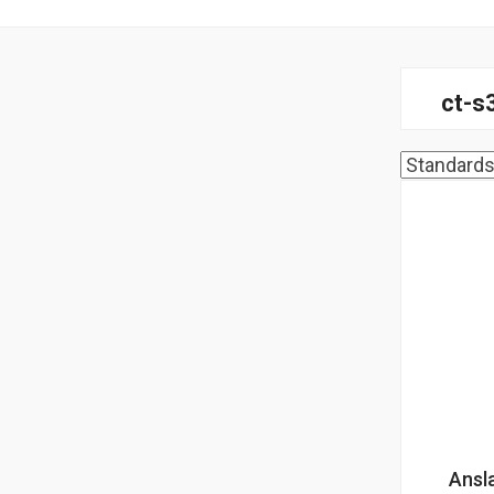
ct-s
Ansl