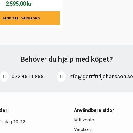
2.595,00
kr
LÄGG TILL I VARUKORG
Behöver du hjälp med köpet?
072 451 0858
info@gottfridjohansson.s
der:
Användbara sidor
Mitt konto
fredag 10-12
Varukorg