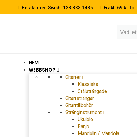
Betala med Swish: 123 333 1436
Frakt: 69 kr för
HEM
WEBBSHOP
Gitarrer
Klassiska
Stålsträngade
Gitarrsträngar
Gitarrtillbehör
Stränginstrument
Ukulele
Banjo
Mandolin / Mandola