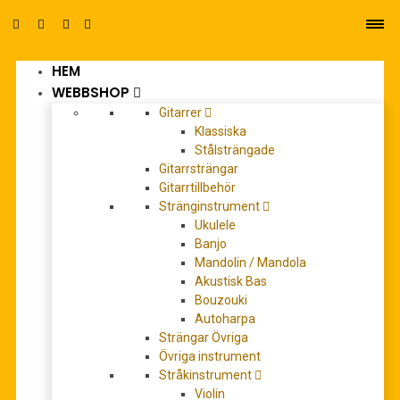
HEM
0
WEBBSHOP
Gitarrer
Klassiska
Stålsträngade
Gitarrsträngar
Gitarrtillbehör
Stränginstrument
cs40
Ukulele
Banjo
Mandolin / Mandola
Akustisk Bas
Bouzouki
Autoharpa
Strängar Övriga
Övriga instrument
Stråkinstrument
Violin