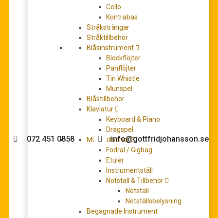
Cello
Kontrabas
Stråksträngar
Stråktillbehör
Yamaha CS40 Klassisk skolgitarr
Blåsinstrument
1.799,00
kr
Blockflöjter
LÄS MER
Panflöjter
Tin Whistle
Munspel
Blåstillbehör
Klaviatur
Behöver du hjälp med köpet?
Keyboard & Piano
Dragspel
072 451 0858
info@gottfridjohansson.se
Musiktillbehör
Fodral / Gigbag
Etuier
Instrumentställ
Gottfrid Johansson
Telefontider:
Notställ & Tillbehör
Notställ
Välkommen till Gottfrid
Måndag – fredag 10-12
Notställsbelysning
Johansson Musik webbshop!
Begagnade Instrument