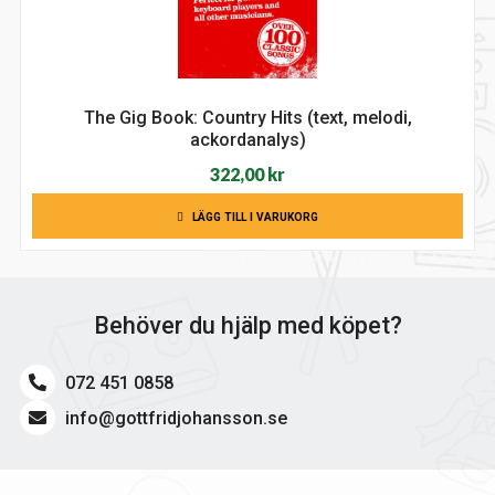
The Gig Book: Country Hits (text, melodi,
ackordanalys)
322,00
kr
LÄGG TILL I VARUKORG
Behöver du hjälp med köpet?
072 451 0858
info@gottfridjohansson.se