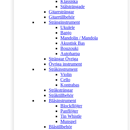
Klassiska
Stålsträngade
Gitarrsträngar
Gitarrtillbehör
Stränginstrument
Ukulele
Banjo
Mandolin / Mandola
Akustisk Bas
Bouzouki
Autoharpa
Strängar Övriga
Övriga instrument
Stråkinstrument
Violin
Cello
Kontrabas
Stråksträngar
Stråktillbehör
Blåsinstrument
Blockflöjter
Panflöjter
Tin Whistle
Munspel
Blåstillbehör