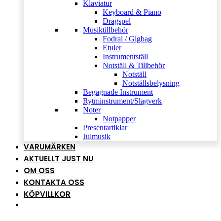
Klaviatur
Keyboard & Piano
Dragspel
Musiktillbehör
Fodral / Gigbag
Etuier
Instrumentställ
Notställ & Tillbehör
Notställ
Notställsbelysning
Begagnade Instrument
Rytminstrument/Slagverk
Noter
Notpapper
Presentartiklar
Julmusik
VARUMÄRKEN
AKTUELLT JUST NU
OM OSS
KONTAKTA OSS
KÖPVILLKOR