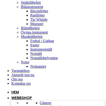
Stråktillbehör
Blåsinstrument
Blockflöjter
Panflöjter
Tin Whistle
Munspel
Blåstillbehör
Övriga instrument
Musiktillbehör
Fodral / Gigbag
Etuier
Instrumentställ
Notställ
Notställsbelysning
Noter
Notpapper
Varumärken
Aktuellt just nu
Om oss
Kontakta oss
HEM
WEBBSHOP
Gitarrer