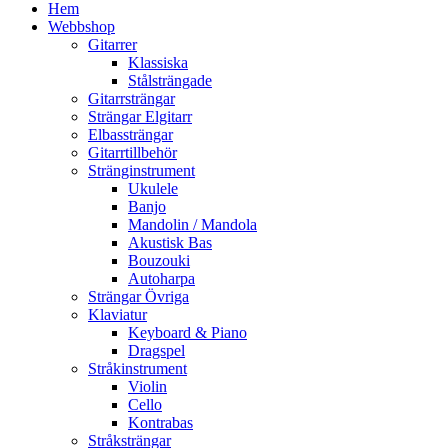
Hem
Webbshop
Gitarrer
Klassiska
Stålsträngade
Gitarrsträngar
Strängar Elgitarr
Elbassträngar
Gitarrtillbehör
Stränginstrument
Ukulele
Banjo
Mandolin / Mandola
Akustisk Bas
Bouzouki
Autoharpa
Strängar Övriga
Klaviatur
Keyboard & Piano
Dragspel
Stråkinstrument
Violin
Cello
Kontrabas
Stråksträngar