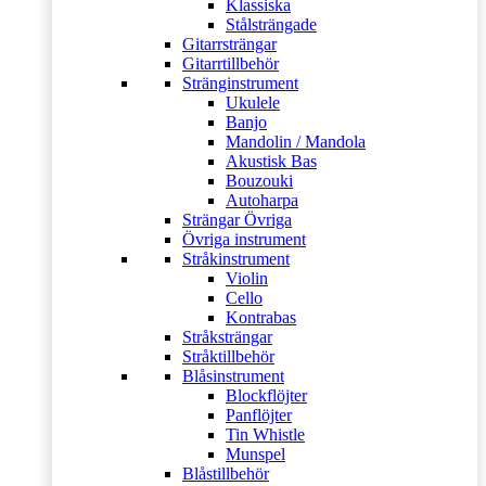
Klassiska
Stålsträngade
Gitarrsträngar
Gitarrtillbehör
Stränginstrument
Ukulele
Banjo
Mandolin / Mandola
Akustisk Bas
Bouzouki
Autoharpa
Strängar Övriga
Övriga instrument
Stråkinstrument
Violin
Cello
Kontrabas
Stråksträngar
Stråktillbehör
Blåsinstrument
Blockflöjter
Panflöjter
Tin Whistle
Munspel
Blåstillbehör