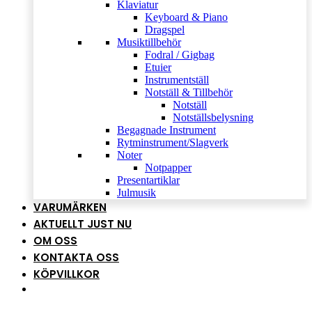
Klaviatur
Keyboard & Piano
Dragspel
Musiktillbehör
Fodral / Gigbag
Etuier
Instrumentställ
Notställ & Tillbehör
Notställ
Notställsbelysning
Begagnade Instrument
Rytminstrument/Slagverk
Noter
Notpapper
Presentartiklar
Julmusik
VARUMÄRKEN
AKTUELLT JUST NU
OM OSS
KONTAKTA OSS
KÖPVILLKOR