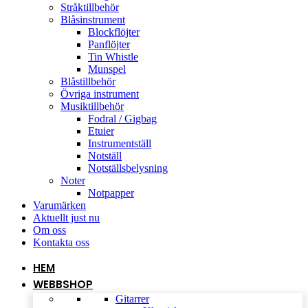
Stråktillbehör
Blåsinstrument
Blockflöjter
Panflöjter
Tin Whistle
Munspel
Blåstillbehör
Övriga instrument
Musiktillbehör
Fodral / Gigbag
Etuier
Instrumentställ
Notställ
Notställsbelysning
Noter
Notpapper
Varumärken
Aktuellt just nu
Om oss
Kontakta oss
HEM
WEBBSHOP
Gitarrer