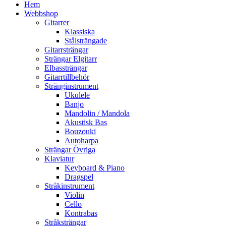
Hem
Webbshop
Gitarrer
Klassiska
Stålsträngade
Gitarrsträngar
Strängar Elgitarr
Elbassträngar
Gitarrtillbehör
Stränginstrument
Ukulele
Banjo
Mandolin / Mandola
Akustisk Bas
Bouzouki
Autoharpa
Strängar Övriga
Klaviatur
Keyboard & Piano
Dragspel
Stråkinstrument
Violin
Cello
Kontrabas
Stråksträngar