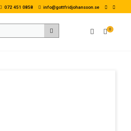
072 451 0858
info@gottfridjohansson.se
0