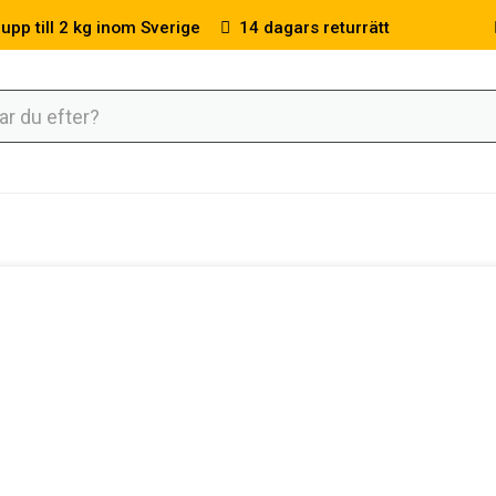
 upp till 2 kg inom Sverige
14 dagars returrätt