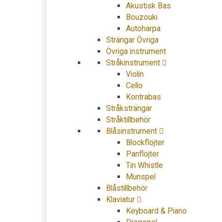
Akustisk Bas
Bouzouki
Autoharpa
Strängar Övriga
Övriga instrument
Stråkinstrument
Violin
Cello
Kontrabas
Stråksträngar
Stråktillbehör
Blåsinstrument
Blockflöjter
Panflöjter
Tin Whistle
Munspel
Blåstillbehör
Klaviatur
Keyboard & Piano