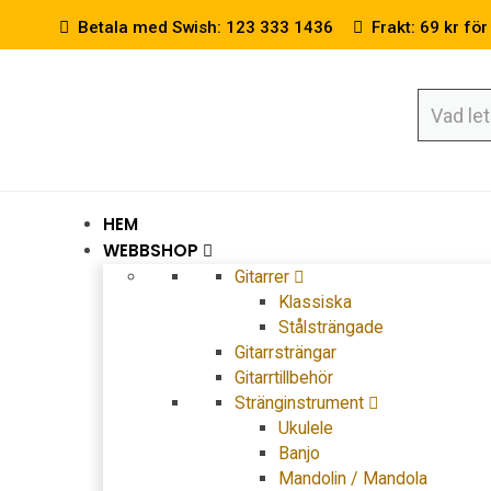
Betala med Swish: 123 333 1436
Frakt: 69 kr för
HEM
WEBBSHOP
Gitarrer
Klassiska
Stålsträngade
Gitarrsträngar
Gitarrtillbehör
Stränginstrument
Ukulele
Banjo
Mandolin / Mandola