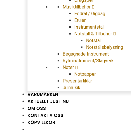
Dragspel
Musiktillbehör
Fodral / Gigbag
Etuier
Instrumentställ
Notställ & Tillbehör
Notställ
Notställsbelysning
Begagnade Instrument
Rytminstrument/Slagverk
Noter
Notpapper
Presentartiklar
Julmusik
VARUMÄRKEN
AKTUELLT JUST NU
OM OSS
KONTAKTA OSS
KÖPVILLKOR