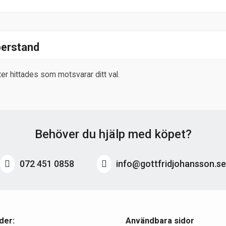
erstand
er hittades som motsvarar ditt val.
Behöver du hjälp med köpet?
072 451 0858
info@gottfridjohansson.s
der:
Användbara sidor