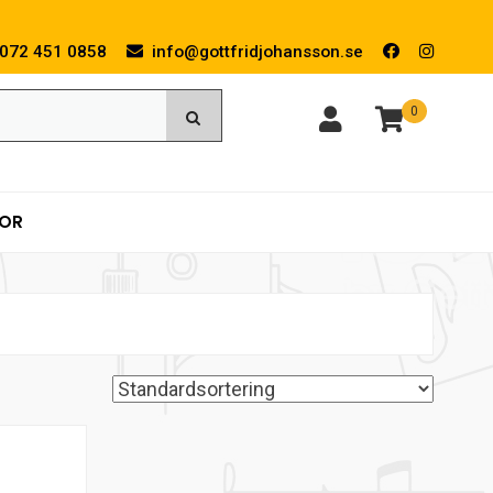
072 451 0858
info@gottfridjohansson.se
0
KOR