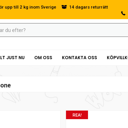
ör upp till 2 kg inom Sverige
14 dagars returrätt
LT JUST NU
OM OSS
KONTAKTA OSS
KÖPVILL
cone
REA!