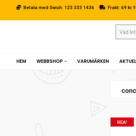
Betala med Swish: 123 333 1436
Frakt: 69 kr f
HEM
WEBBSHOP
VARUMÄRKEN
AKTUEL
con
REA!