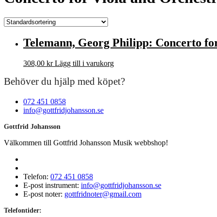
Telemann, Georg Philipp: Concerto fo
308,00
kr
Lägg till i varukorg
Behöver du hjälp med köpet?
072 451 0858
info@gottfridjohansson.se
Gottfrid Johansson
Välkommen till Gottfrid Johansson Musik webbshop!
Telefon:
072 451 0858
E-post instrument:
info@gottfridjohansson.se
E-post noter:
gottfridnoter@gmail.com
Telefontider: