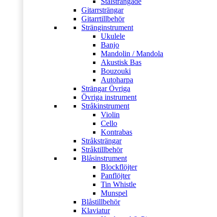
Stålsträngade
Gitarrsträngar
Gitarrtillbehör
Stränginstrument
Ukulele
Banjo
Mandolin / Mandola
Akustisk Bas
Bouzouki
Autoharpa
Strängar Övriga
Övriga instrument
Stråkinstrument
Violin
Cello
Kontrabas
Stråksträngar
Stråktillbehör
Blåsinstrument
Blockflöjter
Panflöjter
Tin Whistle
Munspel
Blåstillbehör
Klaviatur