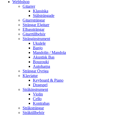
Webbshop
Gitarrer
Klassiska
Stålsträngade
Gitarrsträngar
Strängar Elgitarr
Elbassträngar
Gitarrtillbehör
Stränginstrument
Ukulele
Banjo
Mandolin / Mandola
Akustisk Bas
Bouzouki
Autoharpa
Strängar Övriga
Klaviatur
Keyboard & Piano
Dragspel
Stråkinstrument
Violin
Cello
Kontrabas
Stråksträngar
Stråktillbehör