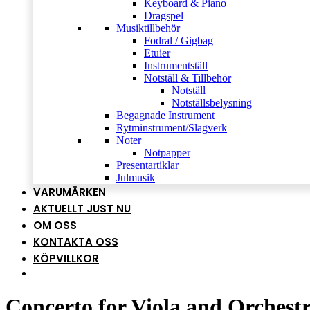
Keyboard & Piano
Dragspel
Musiktillbehör
Fodral / Gigbag
Etuier
Instrumentställ
Notställ & Tillbehör
Notställ
Notställsbelysning
Begagnade Instrument
Rytminstrument/Slagverk
Noter
Notpapper
Presentartiklar
Julmusik
VARUMÄRKEN
AKTUELLT JUST NU
OM OSS
KONTAKTA OSS
KÖPVILLKOR
Concerto for Viola and Orchest