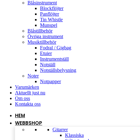
Blåsinstrument
Blockflöjter
Panflöjter
Tin Whistle
Munspel
Blåstillbehör
Övriga instrument
Musiktillbehör
Fodral / Gigbag
Etuier
Instrumentställ
Notställ
Notställsbelysning
Noter
Notpapper
Varumärken
Aktuellt just nu
Om oss
Kontakta oss
HEM
WEBBSHOP
Gitarrer
Klassiska