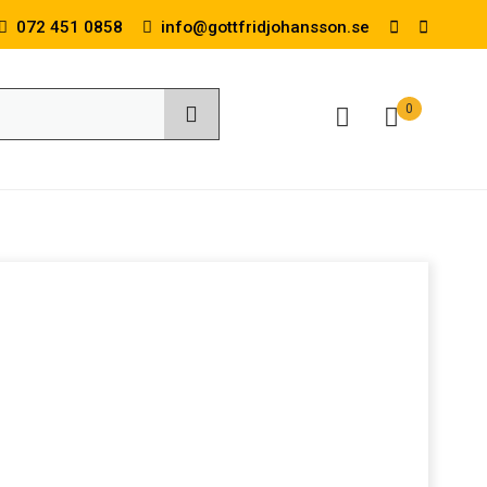
072 451 0858
info@gottfridjohansson.se
0