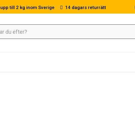
 upp till 2 kg inom Sverige
14 dagars returrätt