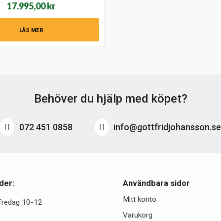
17.995,00
kr
LÄS MER
Behöver du hjälp med köpet?
072 451 0858
info@gottfridjohansson.s
der:
Användbara sidor
Mitt konto
fredag 10-12
Varukorg