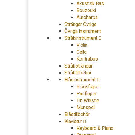
Akustisk Bas
Bouzouki
Autoharpa
Strängar Övriga
Övriga instrument
Stråkinstrument
Violin
Cello
Kontrabas
Stråksträngar
Stråktillbehör
Blåsinstrument
Blockflöjter
Panflöjter
Tin Whistle
Munspel
Blåstillbehör
Klaviatur
Keyboard & Piano