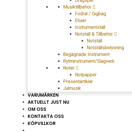
Dragspel
Musiktillbehör
Fodral / Gigbag
Etuier
Instrumentställ
Notställ & Tillbehör
Notställ
Notställsbelysning
Begagnade Instrument
Rytminstrument/Slagverk
Noter
Notpapper
Presentartiklar
Julmusik
VARUMÄRKEN
AKTUELLT JUST NU
OM OSS
KONTAKTA OSS
KÖPVILLKOR