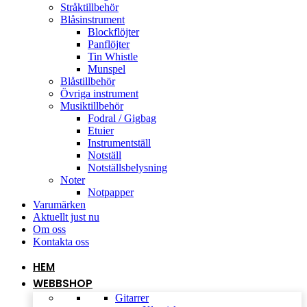
Stråktillbehör
Blåsinstrument
Blockflöjter
Panflöjter
Tin Whistle
Munspel
Blåstillbehör
Övriga instrument
Musiktillbehör
Fodral / Gigbag
Etuier
Instrumentställ
Notställ
Notställsbelysning
Noter
Notpapper
Varumärken
Aktuellt just nu
Om oss
Kontakta oss
HEM
WEBBSHOP
Gitarrer