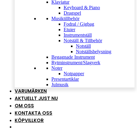
Klaviatur
Keyboard & Piano
Dragspel
Musiktillbehör
Fodral / Gigbag
Etuier
Instrumentställ
Notställ & Tillbehör
Notställ
Notställsbelysning
Begagnade Instrument
Rytminstrument/Slagverk
Noter
Notpapper
Presentartiklar
Julmusik
VARUMÄRKEN
AKTUELLT JUST NU
OM OSS
KONTAKTA OSS
KÖPVILLKOR