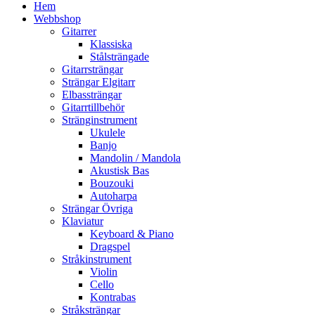
Hem
Webbshop
Gitarrer
Klassiska
Stålsträngade
Gitarrsträngar
Strängar Elgitarr
Elbassträngar
Gitarrtillbehör
Stränginstrument
Ukulele
Banjo
Mandolin / Mandola
Akustisk Bas
Bouzouki
Autoharpa
Strängar Övriga
Klaviatur
Keyboard & Piano
Dragspel
Stråkinstrument
Violin
Cello
Kontrabas
Stråksträngar