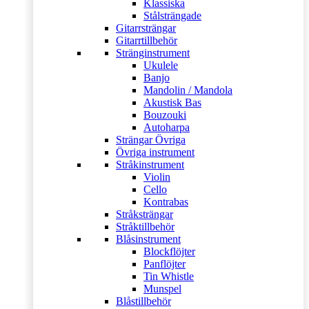
Klassiska
Stålsträngade
Gitarrsträngar
Gitarrtillbehör
Stränginstrument
Ukulele
Banjo
Mandolin / Mandola
Akustisk Bas
Bouzouki
Autoharpa
Strängar Övriga
Övriga instrument
Stråkinstrument
Violin
Cello
Kontrabas
Stråksträngar
Stråktillbehör
Blåsinstrument
Blockflöjter
Panflöjter
Tin Whistle
Munspel
Blåstillbehör