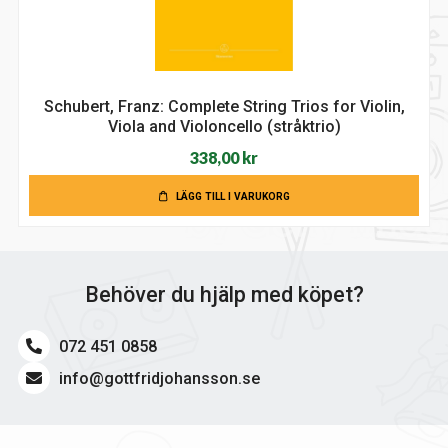
Schubert, Franz: Complete String Trios for Violin,
Viola and Violoncello (stråktrio)
338,00
kr
LÄGG TILL I VARUKORG
Behöver du hjälp med köpet?
072 451 0858
info@gottfridjohansson.se