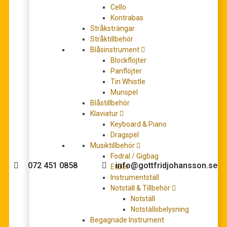
Cello
Kontrabas
Stråksträngar
Stråktillbehör
Blåsinstrument
Vierne, Louis: The Early Works, Complete Piano
Blockflöjter
Works, Volume I
Panflöjter
Det
Det
507,00
kr
607,00
kr
Tin Whistle
ursprungliga
nuvarande
LÄGG TILL I VARUKORG
Munspel
priset
priset
Blåstillbehör
var:
är:
Klaviatur
607,00 kr.
507,00 kr.
Keyboard & Piano
Dragspel
Behöver du hjälp med köpet?
Musiktillbehör
Fodral / Gigbag
072 451 0858
info@gottfridjohansson.se
Etuier
Instrumentställ
Notställ & Tillbehör
Notställ
Gottfrid Johansson
Telefontider:
Notställsbelysning
Begagnade Instrument
Välkommen till Gottfrid
Måndag – fredag 10-12