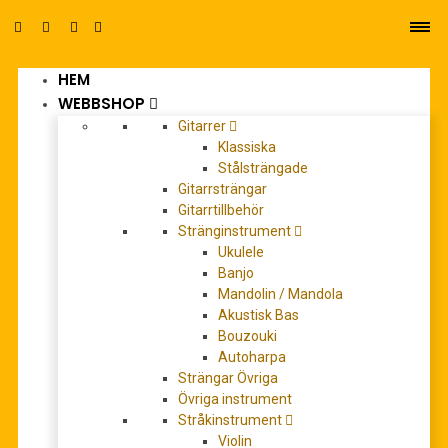
HEM
0
WEBBSHOP
Gitarrer
Klassiska
Stålsträngade
Gitarrsträngar
Gitarrtillbehör
Stränginstrument
comple piano works
Ukulele
Banjo
Mandolin / Mandola
Akustisk Bas
REA!
Bouzouki
Autoharpa
Strängar Övriga
Övriga instrument
Stråkinstrument
Violin