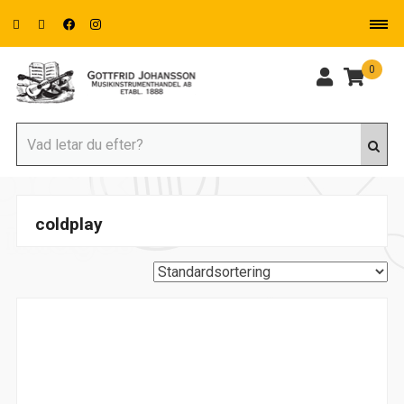
0
coldplay