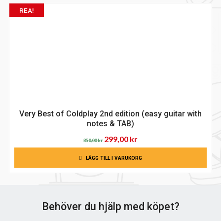
REA!
Very Best of Coldplay 2nd edition (easy guitar with
notes & TAB)
Det
Det
299,00
kr
350,00
kr
ursprungliga
nuvarande
LÄGG TILL I VARUKORG
priset
priset
var:
är:
350,00 kr.
299,00 kr.
Behöver du hjälp med köpet?