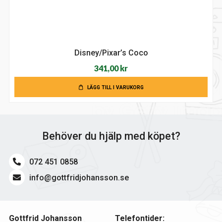
Disney/Pixar’s Coco
341,00
kr
LÄGG TILL I VARUKORG
Behöver du hjälp med köpet?
072 451 0858
info@gottfridjohansson.se
Gottfrid Johansson
Telefontider: