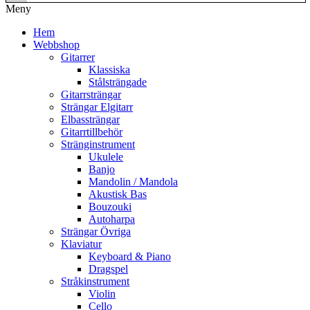
Meny
Hem
Webbshop
Gitarrer
Klassiska
Stålsträngade
Gitarrsträngar
Strängar Elgitarr
Elbassträngar
Gitarrtillbehör
Stränginstrument
Ukulele
Banjo
Mandolin / Mandola
Akustisk Bas
Bouzouki
Autoharpa
Strängar Övriga
Klaviatur
Keyboard & Piano
Dragspel
Stråkinstrument
Violin
Cello