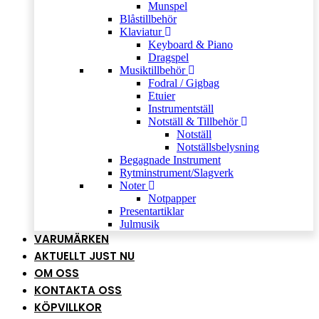
Munspel
Blåstillbehör
Klaviatur
Keyboard & Piano
Dragspel
Musiktillbehör
Fodral / Gigbag
Etuier
Instrumentställ
Notställ & Tillbehör
Notställ
Notställsbelysning
Begagnade Instrument
Rytminstrument/Slagverk
Noter
Notpapper
Presentartiklar
Julmusik
VARUMÄRKEN
AKTUELLT JUST NU
OM OSS
KONTAKTA OSS
KÖPVILLKOR