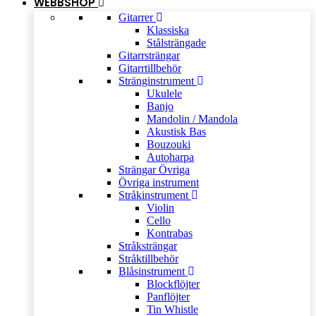
WEBBSHOP
Gitarrer
Klassiska
Stålsträngade
Gitarrsträngar
Gitarrtillbehör
Stränginstrument
Ukulele
Banjo
Mandolin / Mandola
Akustisk Bas
Bouzouki
Autoharpa
Strängar Övriga
Övriga instrument
Stråkinstrument
Violin
Cello
Kontrabas
Stråksträngar
Stråktillbehör
Blåsinstrument
Blockflöjter
Panflöjter
Tin Whistle