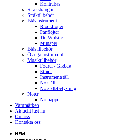
Kontrabas
Stråksträngar
Stråktillbehör
Blåsinstrument
Blockflöjter
Panflöjter
Tin Whistle
Munspel
Blåstillbehör
Övriga instrument
Musiktillbehör
Fodral / Gigbag
Etuier
Instrumentställ
Notställ
Notställsbelysning
Noter
Notpapper
Varumärken
Aktuellt just nu
Om oss
Kontakta oss
HEM