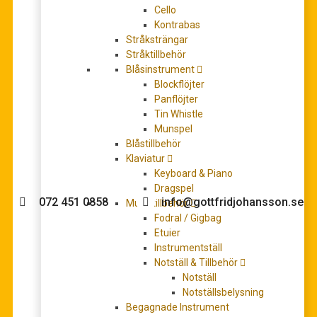
Cello
Kontrabas
Stråksträngar
Stråktillbehör
Classics To Moderns 5
Blåsinstrument
224,00
kr
Blockflöjter
LÄGG TILL I VARUKORG
Panflöjter
Tin Whistle
Munspel
Blåstillbehör
Klaviatur
Behöver du hjälp med köpet?
Keyboard & Piano
Dragspel
072 451 0858
info@gottfridjohansson.se
Musiktillbehör
Fodral / Gigbag
Etuier
Instrumentställ
Gottfrid Johansson
Telefontider:
Notställ & Tillbehör
Notställ
Välkommen till Gottfrid
Måndag – fredag 10-12
Notställsbelysning
Johansson Musik webbshop!
Begagnade Instrument