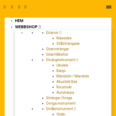
HEM
0
WEBBSHOP
Gitarrer
Klassiska
Stålsträngade
Gitarrsträngar
Gitarrtillbehör
Stränginstrument
classics to moderns 5
Ukulele
Banjo
Mandolin / Mandola
Akustisk Bas
Bouzouki
Autoharpa
Strängar Övriga
Övriga instrument
Stråkinstrument
Violin