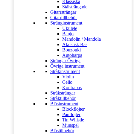
Klassiska
Stålsträngade
Gitarrsträngar
Gitarrtillbehör
Stränginstrument
Ukulele
Banjo
Mandolin / Mandola
Akustisk Bas
Bouzouki
Autoharpa
Strängar Övriga
Övriga instrument
Stråkinstrument
Violin
Cello
Kontrabas
Stråksträngar
Stråktillbehör
Blåsinstrument
Blockflöjter
Panflöjter
Tin Whistle
Munspel
Blåstillbehör