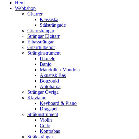
Hem
Webbshop
Gitarrer
Klassiska
Stålsträngade
Gitarrsträngar
Strängar Elgitarr
Elbassträngar
Gitarrtillbehör
Stränginstrument
Ukulele
Banjo
Mandolin / Mandola
Akustisk Bas
Bouzouki
Autoharpa
Strängar Övriga
Klaviatur
Keyboard & Piano
Dragspel
Stråkinstrument
Violin
Cello
Kontrabas
Stråksträngar