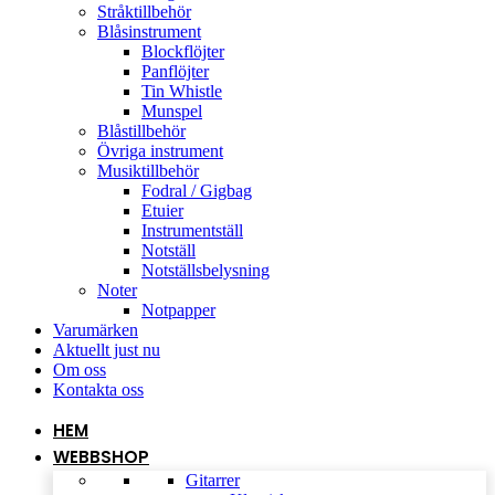
Stråktillbehör
Blåsinstrument
Blockflöjter
Panflöjter
Tin Whistle
Munspel
Blåstillbehör
Övriga instrument
Musiktillbehör
Fodral / Gigbag
Etuier
Instrumentställ
Notställ
Notställsbelysning
Noter
Notpapper
Varumärken
Aktuellt just nu
Om oss
Kontakta oss
HEM
WEBBSHOP
Gitarrer