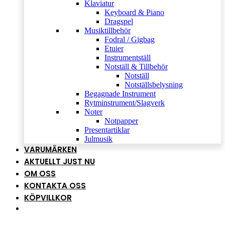
Klaviatur
Keyboard & Piano
Dragspel
Musiktillbehör
Fodral / Gigbag
Etuier
Instrumentställ
Notställ & Tillbehör
Notställ
Notställsbelysning
Begagnade Instrument
Rytminstrument/Slagverk
Noter
Notpapper
Presentartiklar
Julmusik
VARUMÄRKEN
AKTUELLT JUST NU
OM OSS
KONTAKTA OSS
KÖPVILLKOR