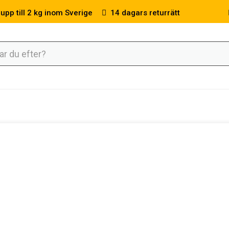
 upp till 2 kg inom Sverige
14 dagars returrätt