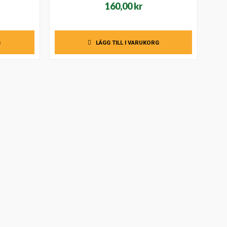
160,00
kr
G
LÄGG TILL I VARUKORG