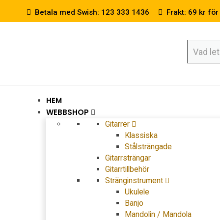
Betala med Swish: 123 333 1436
Frakt: 69 kr för
HEM
WEBBSHOP
Gitarrer
Klassiska
Stålsträngade
Gitarrsträngar
Gitarrtillbehör
Stränginstrument
Ukulele
Banjo
Mandolin / Mandola