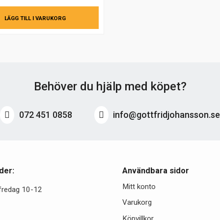
LÄGG TILL I VARUKORG
Behöver du hjälp med köpet?
072 451 0858
info@gottfridjohansson.s
der:
Användbara sidor
Mitt konto
fredag 10-12
Varukorg
Köpvillkor