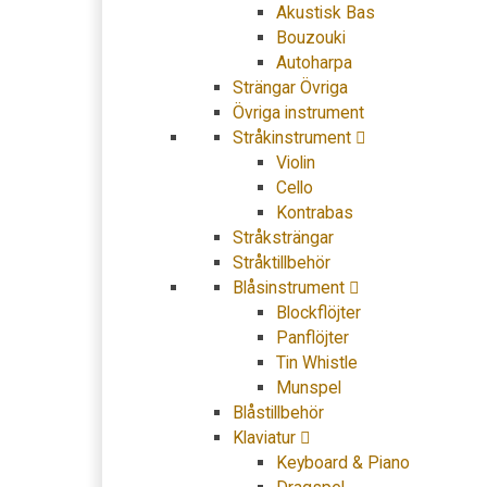
Akustisk Bas
Bouzouki
Autoharpa
Strängar Övriga
Övriga instrument
Stråkinstrument
Violin
Cello
Kontrabas
Stråksträngar
Stråktillbehör
Blåsinstrument
Blockflöjter
Panflöjter
Tin Whistle
Munspel
Blåstillbehör
Klaviatur
Keyboard & Piano