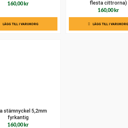
flesta cittrorna)
160,00
kr
160,00
kr
LÄGG TILL I VARUKORG
LÄGG TILL I VARUKOR
ra stämnyckel 5,2mm
fyrkantig
160,00
kr