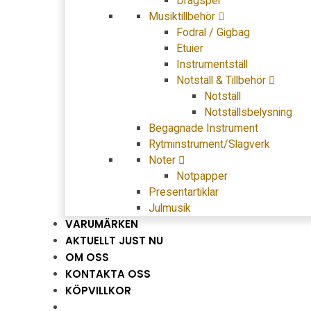
Dragspel
Musiktillbehör
Fodral / Gigbag
Etuier
Instrumentställ
Notställ & Tillbehör
Notställ
Notställsbelysning
Begagnade Instrument
Rytminstrument/Slagverk
Noter
Notpapper
Presentartiklar
Julmusik
VARUMÄRKEN
AKTUELLT JUST NU
OM OSS
KONTAKTA OSS
KÖPVILLKOR