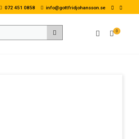
072 451 0858
info@gottfridjohansson.se
0