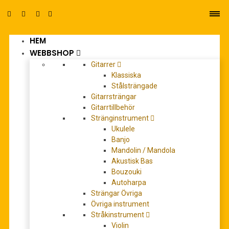
HEM
0
WEBBSHOP
Gitarrer
Klassiska
Stålsträngade
Gitarrsträngar
Gitarrtillbehör
Stränginstrument
cinema paradiso
Ukulele
Banjo
Mandolin / Mandola
Akustisk Bas
REA!
Bouzouki
Autoharpa
Strängar Övriga
Övriga instrument
Stråkinstrument
Violin