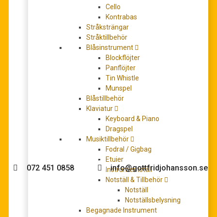
Cello
Kontrabas
Stråksträngar
Stråktillbehör
Blåsinstrument
Morricone, Ennio (van Beringen, Robert arr.): Cinema
Blockflöjter
Morricone Three Famous Movie Melodies (flute
Panflöjter
quartet, intermediate, flöjtkvartett)
Tin Whistle
Det
Det
289,00
kr
389,00
kr
Munspel
ursprungliga
nuvarande
LÄGG TILL I VARUKORG
Blåstillbehör
priset
priset
Klaviatur
var:
är:
Keyboard & Piano
389,00 kr.
289,00 kr.
Dragspel
Musiktillbehör
Behöver du hjälp med köpet?
Fodral / Gigbag
Etuier
072 451 0858
info@gottfridjohansson.se
Instrumentställ
Notställ & Tillbehör
Notställ
Notställsbelysning
Gottfrid Johansson
Telefontider:
Begagnade Instrument