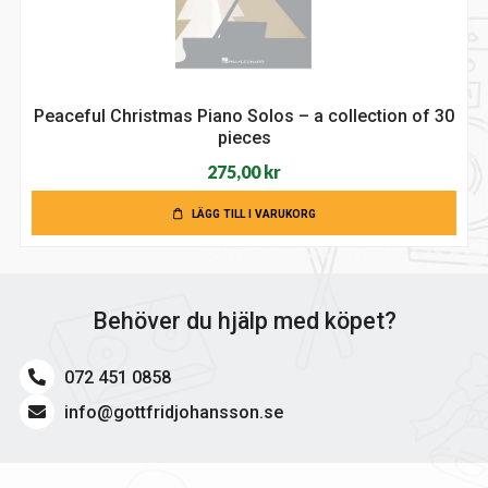
Peaceful Christmas Piano Solos – a collection of 30
pieces
275,00
kr
LÄGG TILL I VARUKORG
Behöver du hjälp med köpet?
072 451 0858
info@gottfridjohansson.se