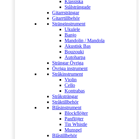
Klassiska
Stålsträngade
Gitarrsträngar
Gitarrtillbehör
Stränginstrument
Ukulele
Banjo
Mandolin / Mandola
Akustisk Bas
Bouzouki
Autoharpa
Strängar Övriga
Övriga instrument
Stråkinstrument
Violin
Cello
Kontrabas
Stråksträngar
Stråktillbehör
Blåsinstrument
Blockflöjter
Panflöjter
Tin Whistle
Munspel
Blåstillbehör