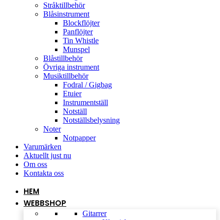
Stråktillbehör
Blåsinstrument
Blockflöjter
Panflöjter
Tin Whistle
Munspel
Blåstillbehör
Övriga instrument
Musiktillbehör
Fodral / Gigbag
Etuier
Instrumentställ
Notställ
Notställsbelysning
Noter
Notpapper
Varumärken
Aktuellt just nu
Om oss
Kontakta oss
HEM
WEBBSHOP
Gitarrer