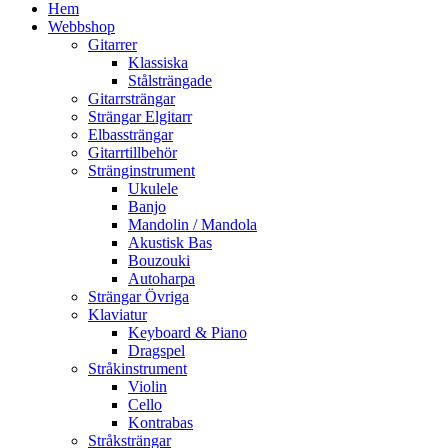
Hem
Webbshop
Gitarrer
Klassiska
Stålsträngade
Gitarrsträngar
Strängar Elgitarr
Elbassträngar
Gitarrtillbehör
Stränginstrument
Ukulele
Banjo
Mandolin / Mandola
Akustisk Bas
Bouzouki
Autoharpa
Strängar Övriga
Klaviatur
Keyboard & Piano
Dragspel
Stråkinstrument
Violin
Cello
Kontrabas
Stråksträngar