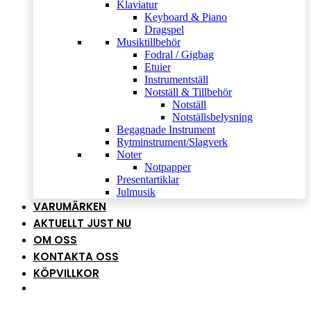
Klaviatur
Keyboard & Piano
Dragspel
Musiktillbehör
Fodral / Gigbag
Etuier
Instrumentställ
Notställ & Tillbehör
Notställ
Notställsbelysning
Begagnade Instrument
Rytminstrument/Slagverk
Noter
Notpapper
Presentartiklar
Julmusik
VARUMÄRKEN
AKTUELLT JUST NU
OM OSS
KONTAKTA OSS
KÖPVILLKOR