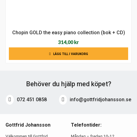
Chopin GOLD the easy piano collection (bok + CD)
314,00
kr
LÄGG TILL I VARUKORG
Behöver du hjälp med köpet?
072 451 0858
info@gottfridjohansson.se
Gottfrid Johansson
Telefontider:
Välkommen till Gottfrid
Måndag – fredag 10-12