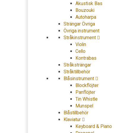
Akustisk Bas
Bouzouki
Autoharpa
Strängar Övriga
Övriga instrument
Stråkinstrument
Violin
Cello
Kontrabas
Stråksträngar
Stråktillbehör
Blåsinstrument
Blockflöjter
Panflöjter
Tin Whistle
Munspel
Blåstillbehör
Klaviatur
Keyboard & Piano