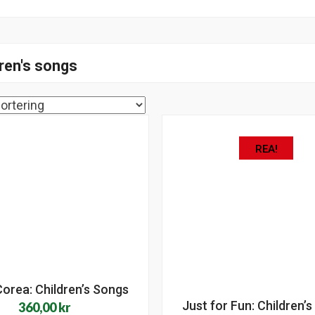
dren's songs
REA!
Corea: Children’s Songs
Just for Fun: Children’
360,00
kr