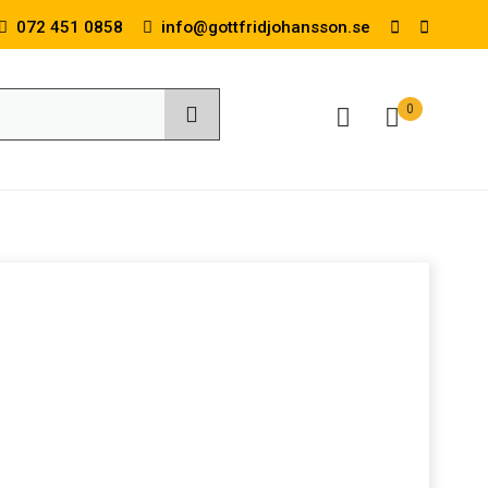
072 451 0858
info@gottfridjohansson.se
0