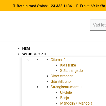
Betala med Swish: 123 333 1436
Frakt: 69 kr för
HEM
WEBBSHOP
Gitarrer
Klassiska
Stålsträngade
Gitarrsträngar
Gitarrtillbehör
Stränginstrument
Ukulele
Banjo
Mandolin / Mandola