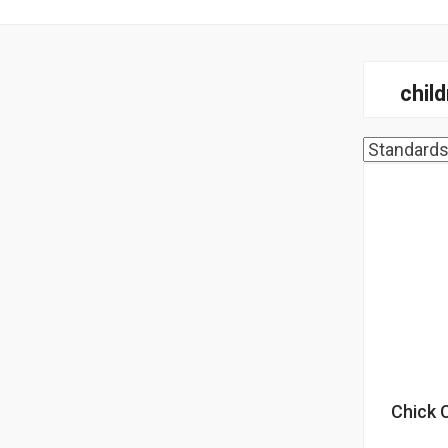
chil
Chick 