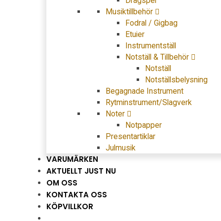
Dragspel
Musiktillbehör
Fodral / Gigbag
Etuier
Instrumentställ
Notställ & Tillbehör
Notställ
Notställsbelysning
Begagnade Instrument
Rytminstrument/Slagverk
Noter
Notpapper
Presentartiklar
Julmusik
VARUMÄRKEN
AKTUELLT JUST NU
OM OSS
KONTAKTA OSS
KÖPVILLKOR