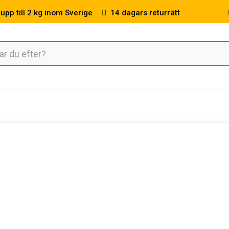
 upp till 2 kg inom Sverige
14 dagars returrätt