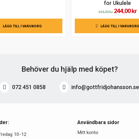
for Ukulele
Det
244,00
kr
344,00
kr
ursprungl
LÄGG TILL I VARUKORG
LÄGG TILL I VARUKOR
priset
p
var:
ä
344,00 kr.
2
Behöver du hjälp med köpet?
072 451 0858
info@gottfridjohansson.s
der:
Användbara sidor
Mitt konto
fredag 10-12