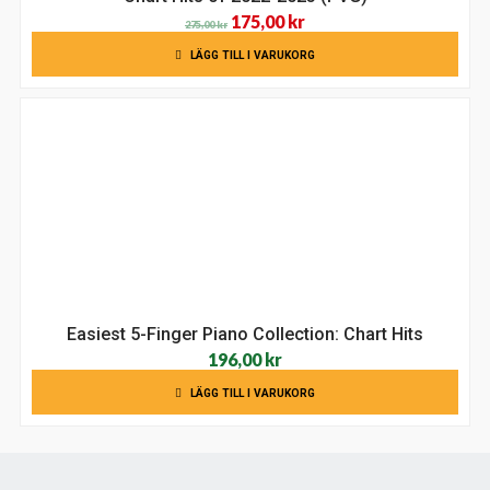
Det
Det
175,00
kr
275,00
kr
ursprungliga
nuvarande
LÄGG TILL I VARUKORG
priset
priset
var:
är:
275,00 kr.
175,00 kr.
Easiest 5-Finger Piano Collection: Chart Hits
196,00
kr
LÄGG TILL I VARUKORG