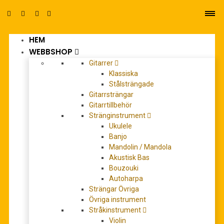
HEM
0
WEBBSHOP
Gitarrer
Klassiska
Stålsträngade
Gitarrsträngar
Gitarrtillbehör
Stränginstrument
chart hits
Ukulele
Banjo
Mandolin / Mandola
Akustisk Bas
Bouzouki
Autoharpa
Strängar Övriga
Övriga instrument
Stråkinstrument
Violin