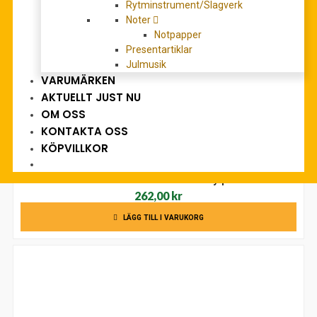
Rytminstrument/Slagverk
Noter
Notpapper
Presentartiklar
Julmusik
VARUMÄRKEN
AKTUELLT JUST NU
OM OSS
KONTAKTA OSS
KÖPVILLKOR
Chart Hits of 2019-2020 easy piano
262,00
kr
LÄGG TILL I VARUKORG