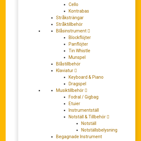
Cello
Kontrabas
Stråksträngar
Stråktillbehör
Chart Hits of 2019-2020 (easy guitar)
Blåsinstrument
246,00
kr
Blockflöjter
LÄGG TILL I VARUKORG
Panflöjter
Tin Whistle
Munspel
Blåstillbehör
Klaviatur
Keyboard & Piano
Dragspel
Musiktillbehör
Fodral / Gigbag
Etuier
Instrumentställ
Notställ & Tillbehör
Chart Hits of 2019-2020 (ukulele)
Notställ
Notställsbelysning
246,00
kr
Begagnade Instrument
LÄGG TILL I VARUKORG