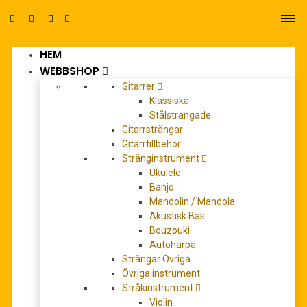
HEM
0
WEBBSHOP
Gitarrer
Klassiska
Stålsträngade
Gitarrsträngar
Gitarrtillbehör
Stränginstrument
charles strouse
Ukulele
Banjo
Mandolin / Mandola
Akustisk Bas
Bouzouki
Autoharpa
Strängar Övriga
Övriga instrument
Stråkinstrument
Violin