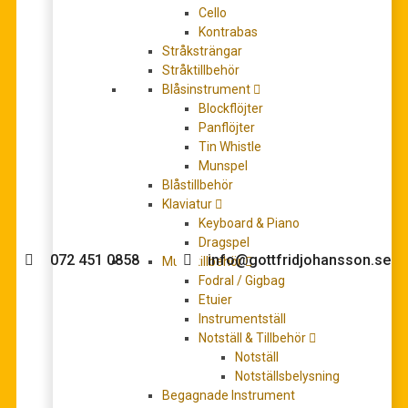
Cello
Kontrabas
Stråksträngar
Stråktillbehör
Annie Vocal Selections
Blåsinstrument
477,00
kr
Blockflöjter
LÄGG TILL I VARUKORG
Panflöjter
Tin Whistle
Munspel
Blåstillbehör
Klaviatur
Behöver du hjälp med köpet?
Keyboard & Piano
Dragspel
072 451 0858
info@gottfridjohansson.se
Musiktillbehör
Fodral / Gigbag
Etuier
Instrumentställ
Gottfrid Johansson
Telefontider:
Notställ & Tillbehör
Notställ
Välkommen till Gottfrid
Måndag – fredag 10-12
Notställsbelysning
Johansson Musik webbshop!
Begagnade Instrument