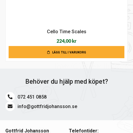
Cello Time Scales
224,00
kr
LÄGG TILL I VARUKORG
Behöver du hjälp med köpet?
072 451 0858
info@gottfridjohansson.se
Gottfrid Johansson
Telefontider: