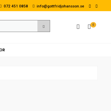
072 451 0858
info@gottfridjohansson.se
0
KOR