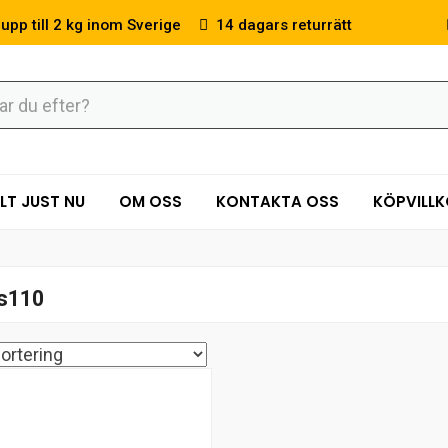
 upp till 2 kg inom Sverige
14 dagars returrätt
LT JUST NU
OM OSS
KONTAKTA OSS
KÖPVILL
s110