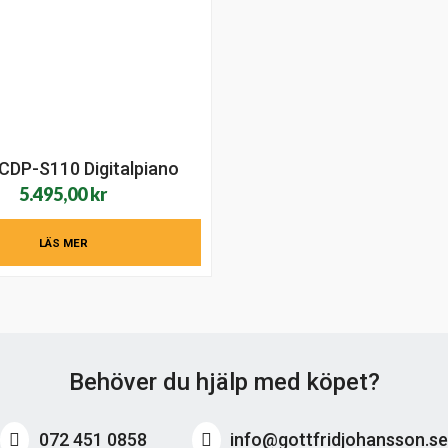
CDP-S110 Digitalpiano
5.495,00
kr
LÄS MER
Behöver du hjälp med köpet?
072 451 0858
info@gottfridjohansson.s