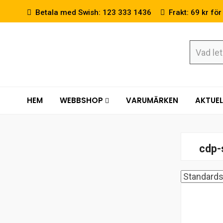
Betala med Swish: 123 333 1436
Frakt: 69 kr för
HEM
WEBBSHOP
VARUMÄRKEN
AKTUEL
cdp-