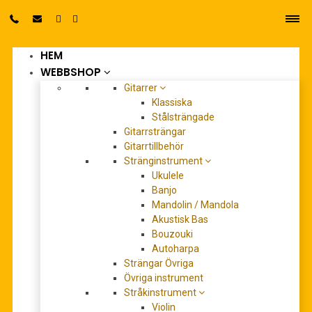
HEM
0
WEBBSHOP
Gitarrer
Klassiska
Stålsträngade
Gitarrsträngar
Gitarrtillbehör
Stränginstrument
castle in the sky
Ukulele
Banjo
Mandolin / Mandola
Akustisk Bas
Bouzouki
Autoharpa
Strängar Övriga
Övriga instrument
Stråkinstrument
Violin