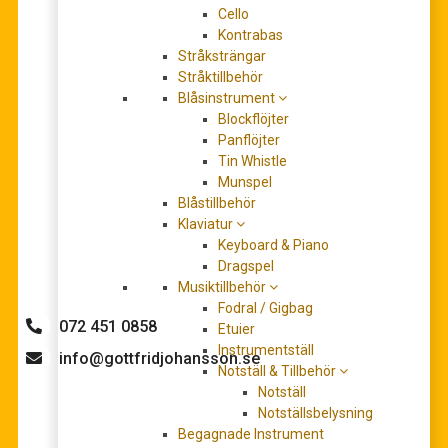
Cello
Kontrabas
Stråksträngar
Stråktillbehör
Blåsinstrument
Studio Ghibli: Castle in the Sky (piano solo)
Blockflöjter
297,00
kr
Panflöjter
Tin Whistle
LÄGG TILL I VARUKORG
Munspel
Blåstillbehör
Klaviatur
Keyboard & Piano
Dragspel
Behöver du hjälp med köpet?
Musiktillbehör
Fodral / Gigbag
072 451 0858
Etuier
Instrumentställ
info@gottfridjohansson.se
Notställ & Tillbehör
Notställ
Notställsbelysning
Begagnade Instrument
Gottfrid Johansson
Telefontider: