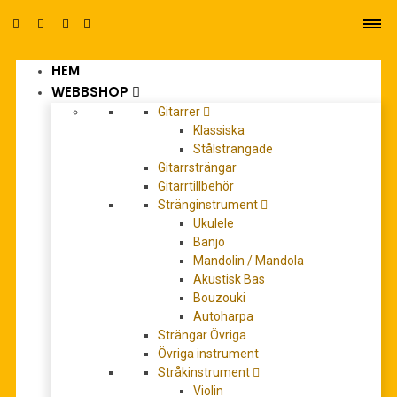
HEM
0
WEBBSHOP
Gitarrer
Klassiska
Stålsträngade
Gitarrsträngar
Gitarrtillbehör
Stränginstrument
casiotone
Ukulele
Banjo
Mandolin / Mandola
Akustisk Bas
Bouzouki
Autoharpa
Strängar Övriga
Övriga instrument
Stråkinstrument
Violin