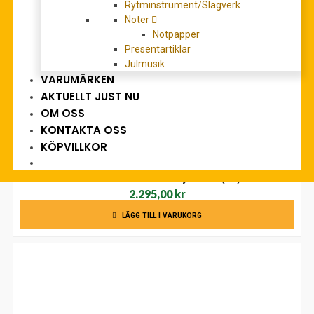
Rytminstrument/Slagverk
Noter
Notpapper
Presentartiklar
Julmusik
VARUMÄRKEN
AKTUELLT JUST NU
OM OSS
KONTAKTA OSS
KÖPVILLKOR
Casio CT-S200WE Keyboard (vit)
2.295,00
kr
LÄGG TILL I VARUKORG