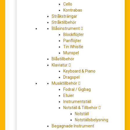
Cello
Kontrabas
Stråksträngar
Stråktillbehör
Casio CT-S200BK Keyboard (svart)
Blåsinstrument
2.295,00
kr
Blockflöjter
LÄGG TILL I VARUKORG
Panflöjter
Tin Whistle
Munspel
Blåstillbehör
Klaviatur
Keyboard & Piano
Dragspel
Musiktillbehör
Fodral / Gigbag
Etuier
Instrumentställ
Notställ & Tillbehör
Casio CT-S200RD Keyboard (röd)
Notställ
Notställsbelysning
1.995,00
kr
Begagnade Instrument
LÄGG TILL I VARUKORG