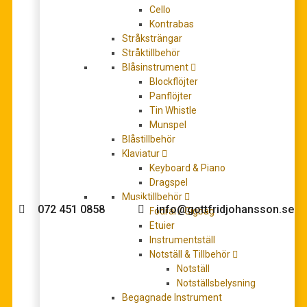
Cello
Kontrabas
Stråksträngar
Stråktillbehör
Carulli, Ferdinand: Sonate Nr. 1 für Gitarre und Klavier
Blåsinstrument
op.21
Blockflöjter
180,00
kr
Panflöjter
LÄGG TILL I VARUKORG
Tin Whistle
Munspel
Blåstillbehör
Klaviatur
Keyboard & Piano
Behöver du hjälp med köpet?
Dragspel
Musiktillbehör
072 451 0858
info@gottfridjohansson.se
Fodral / Gigbag
Etuier
Instrumentställ
Notställ & Tillbehör
Gottfrid Johansson
Telefontider:
Notställ
Notställsbelysning
Välkommen till Gottfrid
Måndag – fredag 10-12
Begagnade Instrument
Johansson Musik webbshop!