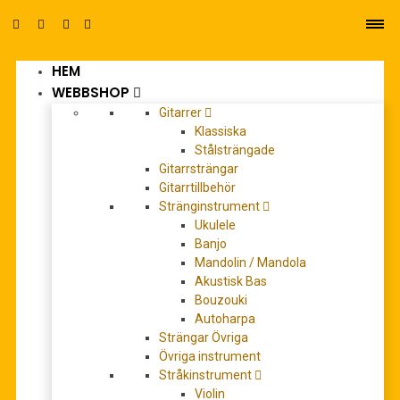
HEM
0
WEBBSHOP
Gitarrer
Klassiska
Stålsträngade
Gitarrsträngar
Gitarrtillbehör
Stränginstrument
carulli
Ukulele
Banjo
Mandolin / Mandola
Akustisk Bas
Bouzouki
Autoharpa
Strängar Övriga
Övriga instrument
Stråkinstrument
Violin