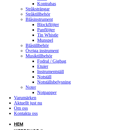
Kontrabas
Stråksträngar
Stråktillbehör
Blåsinstrument
Blockflöjter
Panflöjter
Tin Whistle
Munspel
Blåstillbehör
Övriga instrument
Musiktillbehör
Fodral / Gigbag
Etuier
Instrumentställ
Notställ
Notställsbelysning
Noter
Notpapper
Varumärken
Aktuellt just nu
Om oss
Kontakta oss
HEM