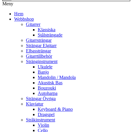
Meny
Hem
Webbshop
Gitarrer
Klassiska
Stålsträngade
Gitarrsträngar
Strängar Elgitarr
Elbassträngar
Gitarrtillbehör
Stränginstrument
Ukulele
Banjo
Mandolin / Mandola
Akustisk Bas
Bouzouki
Autoharpa
Strängar Övriga
Klaviatur
Keyboard & Piano
Dragspel
Stråkinstrument
Violin
Cello