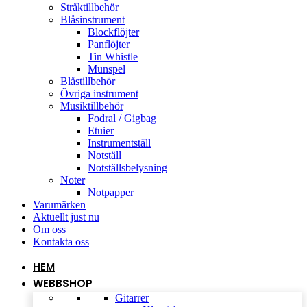
Stråktillbehör
Blåsinstrument
Blockflöjter
Panflöjter
Tin Whistle
Munspel
Blåstillbehör
Övriga instrument
Musiktillbehör
Fodral / Gigbag
Etuier
Instrumentställ
Notställ
Notställsbelysning
Noter
Notpapper
Varumärken
Aktuellt just nu
Om oss
Kontakta oss
HEM
WEBBSHOP
Gitarrer