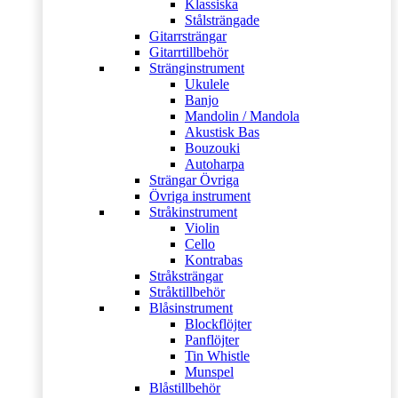
Klassiska
Stålsträngade
Gitarrsträngar
Gitarrtillbehör
Stränginstrument
Ukulele
Banjo
Mandolin / Mandola
Akustisk Bas
Bouzouki
Autoharpa
Strängar Övriga
Övriga instrument
Stråkinstrument
Violin
Cello
Kontrabas
Stråksträngar
Stråktillbehör
Blåsinstrument
Blockflöjter
Panflöjter
Tin Whistle
Munspel
Blåstillbehör