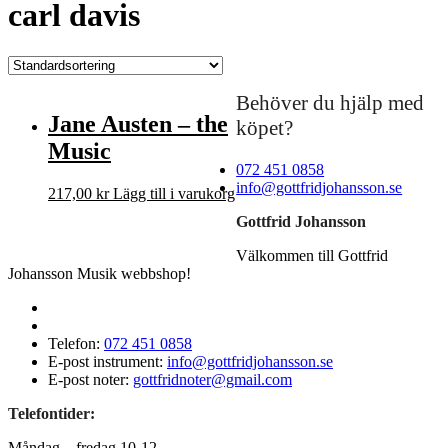
carl davis
Behöver du hjälp med
Jane Austen – the
köpet?
Music
072 451 0858
info@gottfridjohansson.se
217,00
kr
Lägg till i varukorg
Gottfrid Johansson
Välkommen till Gottfrid
Johansson Musik webbshop!
Telefon:
072 451 0858
E-post instrument:
info@gottfridjohansson.se
E-post noter:
gottfridnoter@gmail.com
Telefontider:
Måndag – fredag 10-12