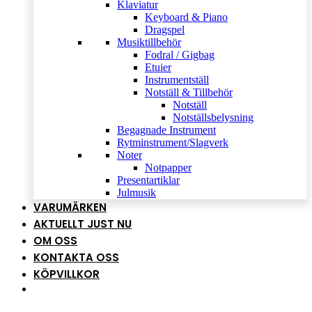
Klaviatur
Keyboard & Piano
Dragspel
Musiktillbehör
Fodral / Gigbag
Etuier
Instrumentställ
Notställ & Tillbehör
Notställ
Notställsbelysning
Begagnade Instrument
Rytminstrument/Slagverk
Noter
Notpapper
Presentartiklar
Julmusik
VARUMÄRKEN
AKTUELLT JUST NU
OM OSS
KONTAKTA OSS
KÖPVILLKOR