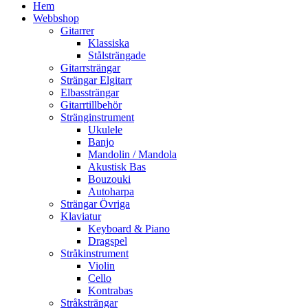
Hem
Webbshop
Gitarrer
Klassiska
Stålsträngade
Gitarrsträngar
Strängar Elgitarr
Elbassträngar
Gitarrtillbehör
Stränginstrument
Ukulele
Banjo
Mandolin / Mandola
Akustisk Bas
Bouzouki
Autoharpa
Strängar Övriga
Klaviatur
Keyboard & Piano
Dragspel
Stråkinstrument
Violin
Cello
Kontrabas
Stråksträngar