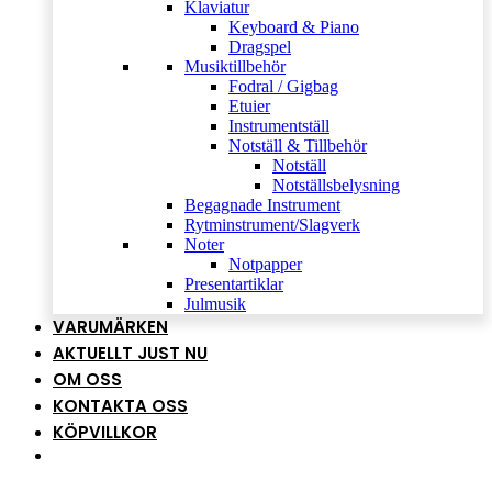
Klaviatur
Keyboard & Piano
Dragspel
Musiktillbehör
Fodral / Gigbag
Etuier
Instrumentställ
Notställ & Tillbehör
Notställ
Notställsbelysning
Begagnade Instrument
Rytminstrument/Slagverk
Noter
Notpapper
Presentartiklar
Julmusik
VARUMÄRKEN
AKTUELLT JUST NU
OM OSS
KONTAKTA OSS
KÖPVILLKOR