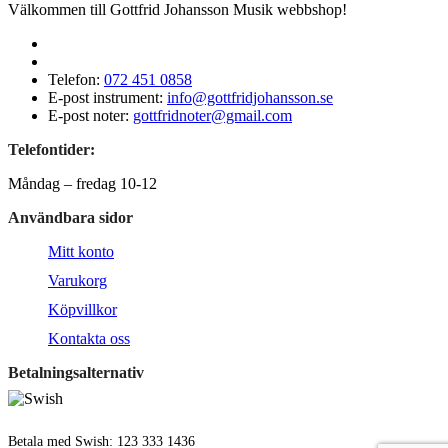
Välkommen till Gottfrid Johansson Musik webbshop!
Telefon:
072 451 0858
E-post instrument:
info@gottfridjohansson.se
E-post noter:
gottfridnoter@gmail.com
Telefontider:
Måndag – fredag 10-12
Användbara sidor
Mitt konto
Varukorg
Köpvillkor
Kontakta oss
Betalningsalternativ
Betala med Swish: 123 333 1436