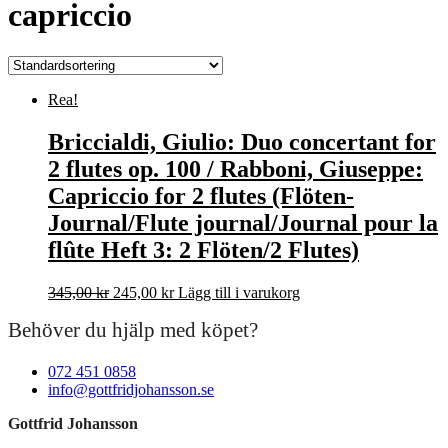
capriccio
Rea!
Briccialdi, Giulio: Duo concertant for
2 flutes op. 100 / Rabboni, Giuseppe:
Capriccio for 2 flutes (Flöten-
Journal/Flute journal/Journal pour la
flûte Heft 3: 2 Flöten/2 Flutes)
Det
Det
345,00
kr
245,00
kr
Lägg till i varukorg
ursprungliga
nuvarande
Behöver du hjälp med köpet?
priset
priset
var:
är:
345,00 kr.
245,00 kr.
072 451 0858
info@gottfridjohansson.se
Gottfrid Johansson