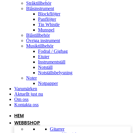
Stråktillbehör
Blåsinstrument
Blockflöjter
Panflöjter
Tin Whistle
Munspel
Blåstillbehör
Övriga instrument
Musiktillbehör
Fodral / Gigbag
Etuier
Instrumentställ
Notställ
Notställsbelysning
Noter
Notpapper
Varumärken
Aktuellt just nu
Om oss
Kontakta oss
HEM
WEBBSHOP
Gitarrer