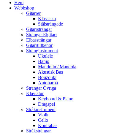
Hem
Webbshop
Gitarrer
Klassiska
Stålsträngade
Gitarrsträngar
Strängar Elgitarr
Elbassträngar
Gitarrtillbehör
Stränginstrument
Ukulele
Banjo
Mandolin / Mandola
Akustisk Bas
Bouzouki
Autoharpa
Strängar Övriga
Klaviatur
Keyboard & Piano
Dragspel
Stråkinstrument
Violin
Cello
Kontrabas
Stråksträngar