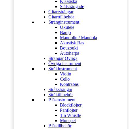
Klassiska
Stålsträngade
Gitarrsträngar
Gitarrtillbehör
Stränginstrument
Ukulele
Banjo
Mandolin / Mandola
Akustisk Bas
Bouzouki
Autoharpa
Strängar Övriga
Övriga instrument
Stråkinstrument
Violin
Cello
Kontrabas
Stråksträngar
Stråktillbehör
Blåsinstrument
Blockflöjter
Panflöjter
Tin Whistle
Munspel
Blåstillbehör