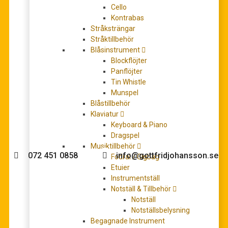
Cello
Kontrabas
Stråksträngar
Stråktillbehör
Best of canons & Rounds (from the 13th century to
Blåsinstrument
the present day) Kanon
Blockflöjter
150,00
kr
Panflöjter
LÄGG TILL I VARUKORG
Tin Whistle
Munspel
Blåstillbehör
Klaviatur
Keyboard & Piano
Behöver du hjälp med köpet?
Dragspel
Musiktillbehör
072 451 0858
info@gottfridjohansson.se
Fodral / Gigbag
Etuier
Instrumentställ
Notställ & Tillbehör
Gottfrid Johansson
Telefontider:
Notställ
Notställsbelysning
Välkommen till Gottfrid
Måndag – fredag 10-12
Begagnade Instrument
Johansson Musik webbshop!