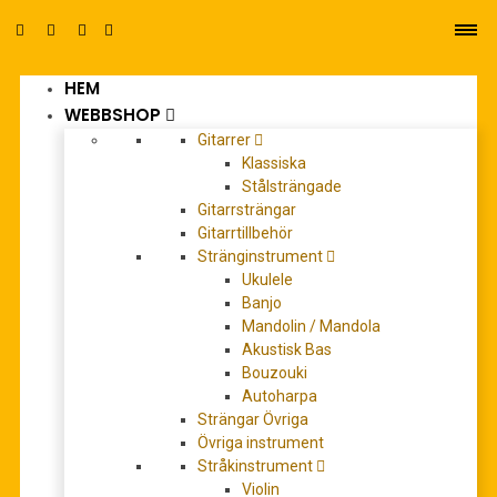
HEM
0
WEBBSHOP
Gitarrer
Klassiska
Stålsträngade
Gitarrsträngar
Gitarrtillbehör
Stränginstrument
canon
Ukulele
Banjo
Mandolin / Mandola
Akustisk Bas
Bouzouki
Autoharpa
Strängar Övriga
Övriga instrument
Stråkinstrument
Violin