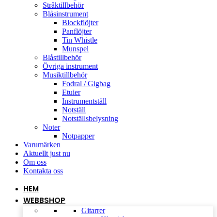
Stråktillbehör
Blåsinstrument
Blockflöjter
Panflöjter
Tin Whistle
Munspel
Blåstillbehör
Övriga instrument
Musiktillbehör
Fodral / Gigbag
Etuier
Instrumentställ
Notställ
Notställsbelysning
Noter
Notpapper
Varumärken
Aktuellt just nu
Om oss
Kontakta oss
HEM
WEBBSHOP
Gitarrer