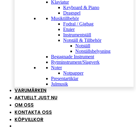
Klaviatur
Keyboard & Piano
Dragspel
Musiktillbehör
Fodral / Gigbag
Etuier
Instrumentställ
Notställ & Tillbehör
Notställ
Notställsbelysning
Begagnade Instrument
Rytminstrument/Slagverk
Noter
Notpapper
Presentartiklar
Julmusik
VARUMÄRKEN
AKTUELLT JUST NU
OM OSS
KONTAKTA OSS
KÖPVILLKOR