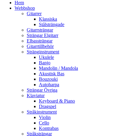
Hem
Webbshop
Gitarrer
Klassiska
Stålsträngade
Gitarrsträngar
Strängar Elgitarr
Elbassträngar
Gitarrtillbehör
Stränginstrument
Ukulele
Banjo
Mandolin / Mandola
Akustisk Bas
Bouzouki
Autoharpa
Strängar Övriga
Klaviatur
Keyboard & Piano
Dragspel
Stråkinstrument
Violin
Cello
Kontrabas
Stråksträngar