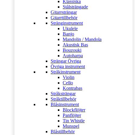
Klassiska
Stålsträngade
Gitarrsträngar
Gitarrtillbehör
Stränginstrument
Ukulele
Banjo
Mandolin / Mandola
Akustisk Bas
Bouzouki
Autoharpa
Strängar Övriga
Övriga instrument
Stråkinstrument
Violin
Cello
Kontrabas
Stråksträngar
Stråktillbehör
Blåsinstrument
Blockflöjter
Panflöjter
Tin Whistle
Munspel
Blåstillbehör