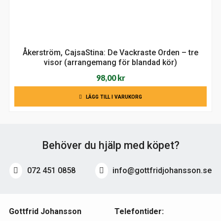
Åkerström, CajsaStina: De Vackraste Orden – tre
visor (arrangemang för blandad kör)
98,00
kr
LÄGG TILL I VARUKORG
Behöver du hjälp med köpet?
072 451 0858
info@gottfridjohansson.se
Gottfrid Johansson
Telefontider: