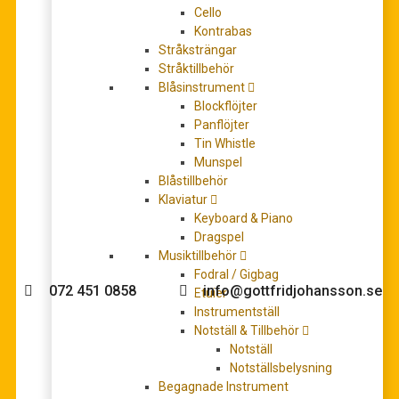
Cello
Kontrabas
Stråksträngar
Stråktillbehör
Blåsinstrument
Sjöberg, Carl Leopold: Tonerna (Sång- låg sättning,
Blockflöjter
piano)
Panflöjter
Det
Det
59,00
kr
70,00
kr
Tin Whistle
ursprungliga
nuvarande
LÄGG TILL I VARUKORG
Munspel
priset
priset
Blåstillbehör
var:
är:
Klaviatur
70,00 kr.
59,00 kr.
Keyboard & Piano
Dragspel
Behöver du hjälp med köpet?
Musiktillbehör
Fodral / Gigbag
072 451 0858
info@gottfridjohansson.se
Etuier
Instrumentställ
Notställ & Tillbehör
Notställ
Gottfrid Johansson
Telefontider:
Notställsbelysning
Begagnade Instrument
Välkommen till Gottfrid
Måndag – fredag 10-12