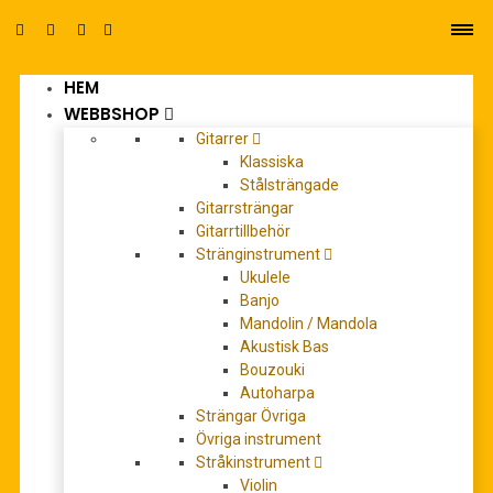
HEM
0
WEBBSHOP
Gitarrer
Klassiska
Stålsträngade
Gitarrsträngar
Gitarrtillbehör
Stränginstrument
c l sjöberg
Ukulele
Banjo
Mandolin / Mandola
Akustisk Bas
REA!
Bouzouki
Autoharpa
Strängar Övriga
Övriga instrument
Stråkinstrument
Violin