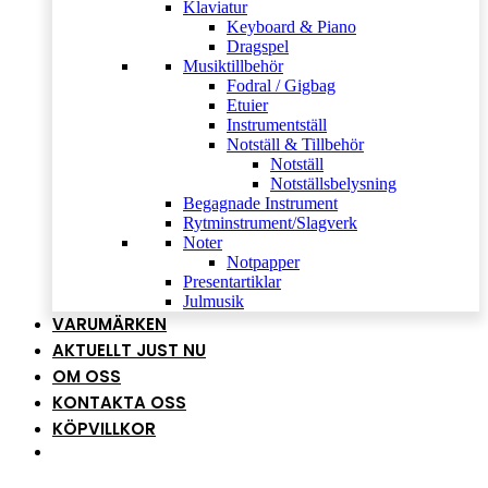
Klaviatur
Keyboard & Piano
Dragspel
Musiktillbehör
Fodral / Gigbag
Etuier
Instrumentställ
Notställ & Tillbehör
Notställ
Notställsbelysning
Begagnade Instrument
Rytminstrument/Slagverk
Noter
Notpapper
Presentartiklar
Julmusik
VARUMÄRKEN
AKTUELLT JUST NU
OM OSS
KONTAKTA OSS
KÖPVILLKOR