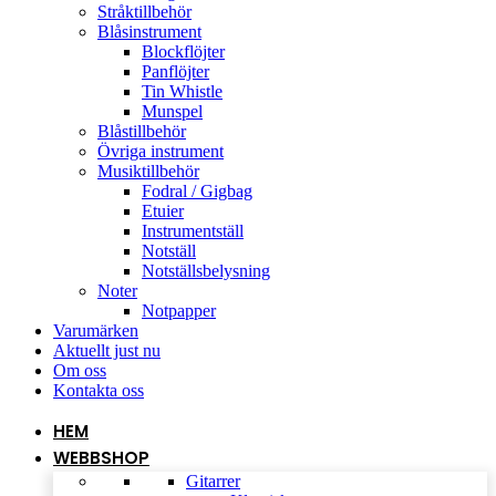
Stråktillbehör
Blåsinstrument
Blockflöjter
Panflöjter
Tin Whistle
Munspel
Blåstillbehör
Övriga instrument
Musiktillbehör
Fodral / Gigbag
Etuier
Instrumentställ
Notställ
Notställsbelysning
Noter
Notpapper
Varumärken
Aktuellt just nu
Om oss
Kontakta oss
HEM
WEBBSHOP
Gitarrer