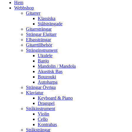
Hem
Webbshop
Gitarrer
Klassiska
Stålsträngade
Gitarrsträngar
Strängar Elgitarr
Elbassträngar
Gitarrtillbehör
Stränginstrument
Ukulele
Banjo
Mandolin / Mandola
Akustisk Bas
Bouzouki
Autoharpa
Strängar Övriga
Klaviatur
Keyboard & Piano
Dragspel
Stråkinstrument
Violin
Cello
Kontrabas
Stråksträngar