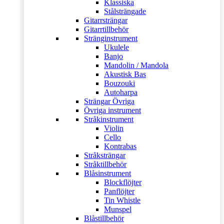
Klassiska
Stålsträngade
Gitarrsträngar
Gitarrtillbehör
Stränginstrument
Ukulele
Banjo
Mandolin / Mandola
Akustisk Bas
Bouzouki
Autoharpa
Strängar Övriga
Övriga instrument
Stråkinstrument
Violin
Cello
Kontrabas
Stråksträngar
Stråktillbehör
Blåsinstrument
Blockflöjter
Panflöjter
Tin Whistle
Munspel
Blåstillbehör